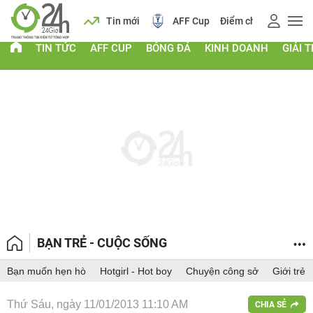
ch
Tin mới
AFF Cup
Điểm chuẩn 2026
Giá vàng
TIN TỨC
AFF CUP
BÓNG ĐÁ
KINH DOANH
GIẢI T
BẠN TRẺ - CUỘC SỐNG
Bạn muốn hẹn hò
Hotgirl - Hot boy
Chuyện công sở
Giới trẻ
Thứ Sáu, ngày 11/01/2013 11:10 AM
CHIA SẺ