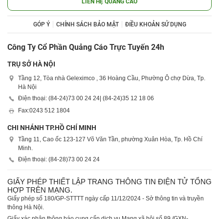
LIÊN HỆ QUẢNG CÁO
GÓP Ý
CHÍNH SÁCH BẢO MẬT
ĐIỀU KHOẢN SỬ DỤNG
Công Ty Cổ Phần Quảng Cáo Trực Tuyến 24h
TRỤ SỞ HÀ NỘI
Tầng 12, Tòa nhà Geleximco , 36 Hoàng Cầu, Phường Ô chợ Dừa, Tp.
Hà Nội
Điện thoại: (84-24)
73 00 24 24
| (84-24)
35 12 18 06
Fax:
0243 512 1804
CHI NHÁNH TP.HỒ CHÍ MINH
Tầng 11, Cao ốc 123-127 Võ Văn Tần, phường Xuân Hòa, Tp. Hồ Chí
Minh.
Điện thoại: (84-28)
73 00 24 24
GIẤY PHÉP THIẾT LẬP TRANG THÔNG TIN ĐIỆN TỬ TỔNG
HỢP TRÊN MẠNG.
Giấy phép số 180/GP-STTTT ngày cấp 11/12/2024 - Sở thông tin và truyền
thông Hà Nội.
Giấy xác nhận thông báo cung cấp dịch vụ Mạng xã hội số 89 /GXN-