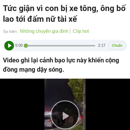
Tức giận vì con bị xe tông, ông bố
lao tới đấm nữ tài xế
Những chuyện gia đình
Clip hot
Sự kiện:
0:00
2:17
Chuẩn
Video ghi lại cảnh bạo lực này khiến cộng
đồng mạng dậy sóng.
Play