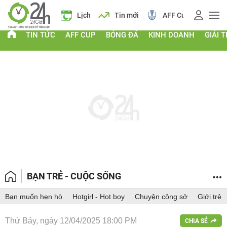
Giá vàng
Lịch
Tin mới
AFF Cup
Điểm chu
TIN TỨC
AFF CUP
BÓNG ĐÁ
KINH DOANH
GIẢI T
BẠN TRẺ - CUỘC SỐNG
Bạn muốn hẹn hò
Hotgirl - Hot boy
Chuyện công sở
Giới trẻ
Thứ Bảy, ngày 12/04/2025 18:00 PM
CHIA SẺ