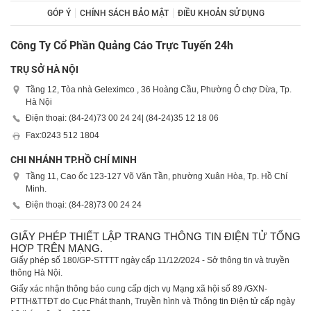
GÓP Ý
CHÍNH SÁCH BẢO MẬT
ĐIỀU KHOẢN SỬ DỤNG
Công Ty Cổ Phần Quảng Cáo Trực Tuyến 24h
TRỤ SỞ HÀ NỘI
Tầng 12, Tòa nhà Geleximco , 36 Hoàng Cầu, Phường Ô chợ Dừa, Tp.
Hà Nội
Điện thoại: (84-24)
73 00 24 24
| (84-24)
35 12 18 06
Fax:
0243 512 1804
CHI NHÁNH TP.HỒ CHÍ MINH
Tầng 11, Cao ốc 123-127 Võ Văn Tần, phường Xuân Hòa, Tp. Hồ Chí
Minh.
Điện thoại: (84-28)
73 00 24 24
GIẤY PHÉP THIẾT LẬP TRANG THÔNG TIN ĐIỆN TỬ TỔNG
HỢP TRÊN MẠNG.
Giấy phép số 180/GP-STTTT ngày cấp 11/12/2024 - Sở thông tin và truyền
thông Hà Nội.
Giấy xác nhận thông báo cung cấp dịch vụ Mạng xã hội số 89 /GXN-
PTTH&TTĐT do Cục Phát thanh, Truyền hình và Thông tin Điện tử cấp ngày