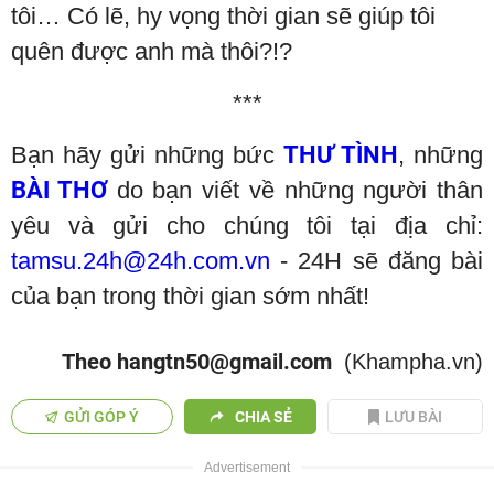
tôi… Có lẽ, hy vọng thời gian sẽ giúp tôi
quên được anh mà thôi?!?
***
Bạn hãy gửi những bức
THƯ TÌ
NH
, những
BÀI THƠ
do bạn viết về những người thân
yêu và gửi cho chúng tôi tại địa chỉ:
tamsu.
24h@24h.com.vn
- 24H sẽ đăng bài
của bạn trong thời gian sớm nhất!
Theo hangtn50@gmail.com
(Khampha.vn)
GỬI GÓP Ý
CHIA SẺ
LƯU BÀI