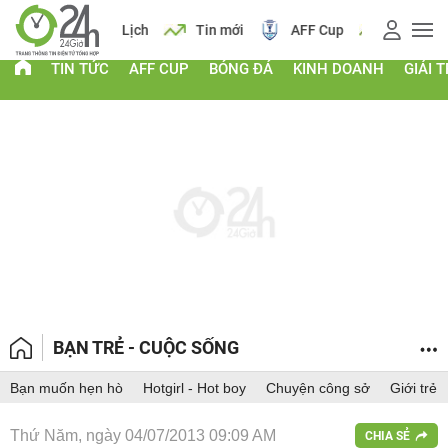
 vàng
Lịch
Tin mới
AFF Cup
Giá vàng
TIN TỨC
AFF CUP
BÓNG ĐÁ
KINH DOANH
GIẢI T
BẠN TRẺ - CUỘC SỐNG
Bạn muốn hẹn hò
Hotgirl - Hot boy
Chuyện công sở
Giới trẻ
Thứ Năm, ngày 04/07/2013 09:09 AM
CHIA SẺ