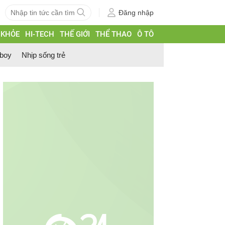
Đăng nhập
 KHỎE
HI-TECH
THẾ GIỚI
THỂ THAO
Ô TÔ
 boy
Nhịp sống trẻ