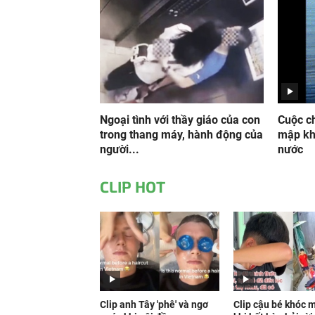
Ngoại tình với thầy giáo của con
Cuộc ch
trong thang máy, hành động của
mập kh
người...
nước
CLIP HOT
Clip anh Tây 'phê' và ngơ
Clip cậu bé khóc 