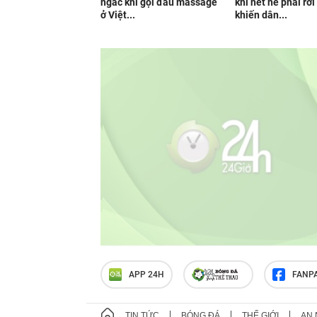
ngác khi gội đầu massage
khi hết hè phải rời
ở Việt...
khiến dân...
APP 24H
FANP
TIN TỨC
BÓNG ĐÁ
THẾ GIỚI
AN 