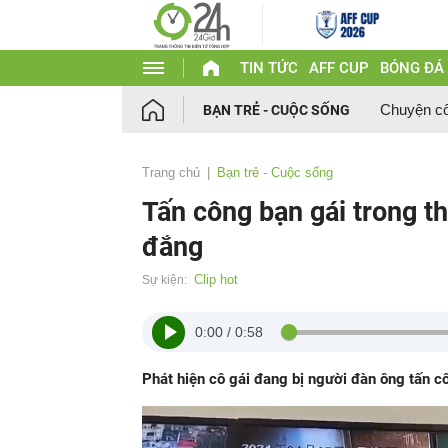
TIN TỨC
AFF CUP
BÓNG ĐÁ
Chuyện c
BẠN TRẺ - CUỘC SỐNG
Trang chủ
Bạn trẻ - Cuộc sống
Tấn công bạn gái trong t
đắng
Clip hot
Sự kiện:
0:00
/
0:58
Phát hiện cô gái đang bị người đàn ông tấn cô