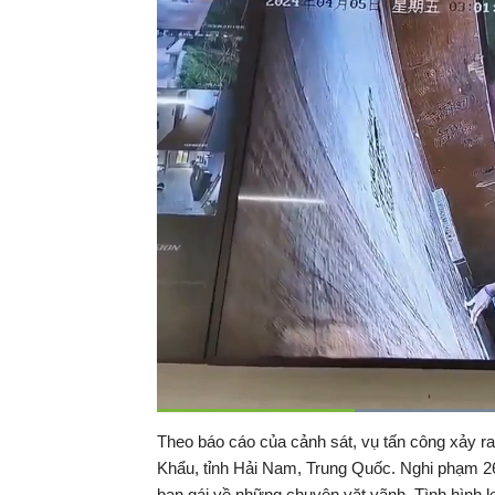
Đã
tải
:
Thời
0:17
/
Duration
1:05
Theo báo cáo của cảnh sát, vụ tấn công xảy r
Tạm
45.52%
dừng
Backward
Forward
Khẩu, tỉnh Hải Nam, Trung Quốc. Nghi phạm 26
gian
bạn gái về những chuyện vặt vãnh. Tình hình l