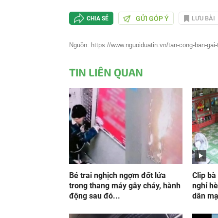
GỬI GÓP Ý
LƯU BÀI
CHIA SẺ
Nguồn: https://www.nguoiduatin.vn/tan-cong-ban-gai-
TIN LIÊN QUAN
Bé trai nghịch ngợm đốt lửa
Clip bà
trong thang máy gây cháy, hành
nghỉ hè
động sau đó...
dân mạ