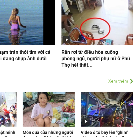
ạm trán thót tim với cá
Rắn rơi từ điều hòa xuống
i đang chụp ảnh dưới
phòng ngủ, người phụ nữ ở Phú
Thọ hét thất...
Xem thêm
một mình
Món quà của những người
Video ô tô bay lên "ghim"