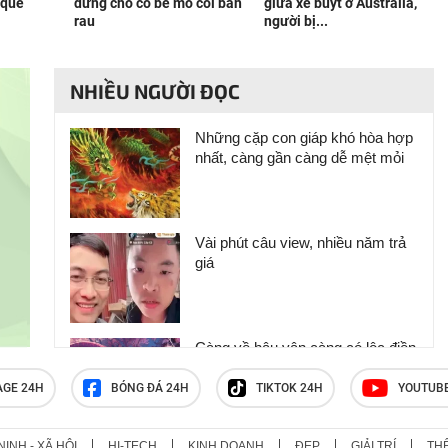
 quê
dưng cho cô bé mồ côi bán
giữa xe buýt ở Australia,
rau
người bị...
NHIỀU NGƯỜI ĐỌC
Những cặp con giáp khó hòa hợp
nhất, càng gần càng dễ mệt mỏi
Vài phút câu view, nhiều năm trả
giá
Càng về hậu vận càng có lộc điền
sản: 4 con giáp dễ giàu nhờ tích
lũy nhà đất
AGE 24H
BÓNG ĐÁ 24H
TIKTOK 24H
YOUTUB
NINH - XÃ HỘI
HI-TECH
KINH DOANH
ĐẸP
GIẢI TRÍ
TH