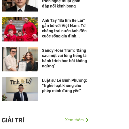
triển nghệ thuật gốm
đắp nổi kênh bong
Anh Tây “Ba Em Bé Lai”
gắn bó với Việt Nam: Từ
chàng trai nước Anh đến
cuộc sống gia đình...
Sandy Hoài Trâm: ‘Đằng
sau một vai lồng tiếng là
hành trình học hỏi không
ngừng’
Luật sư Lê Bình Phương:
“Nghề luật không cho
phép mình đứng yên”
GIẢI TRÍ
Xem thêm