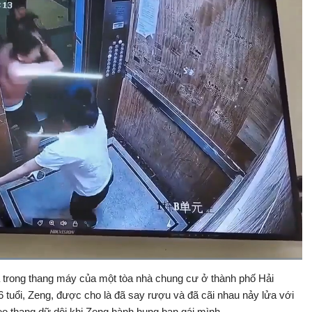
a trong thang máy của một tòa nhà chung cư ở thành phố Hải
Bật
Toàn
Backward
âm
màn
 tuổi, Zeng, được cho là đã say rượu và đã cãi nhau nảy lửa với
thanh
hình
eo thang dữ dội khi Zeng hành hung bạn gái mình.