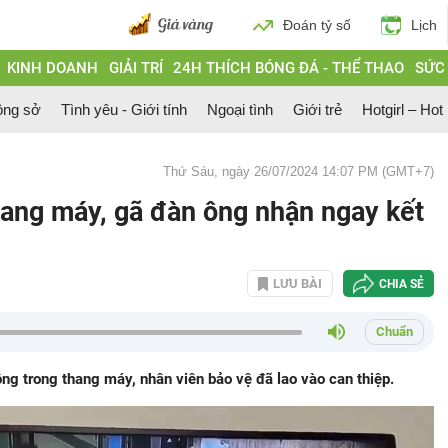
Đoán tỷ số
Lịch
KINH DOANH
GIẢI TRÍ
24H THÍCH BÓNG ĐÁ - THỂ THAO
SỨC
ông sở
Tình yêu - Giới tính
Ngoại tình
Giới trẻ
Hotgirl – Hot
Thứ Sáu, ngày 26/07/2024 14:07 PM (GMT+7)
hang máy, gã đàn ông nhận ngay kết
LƯU BÀI
CHIA SẺ
Chuẩn
ng trong thang máy, nhân viên bảo vệ đã lao vào can thiệp.