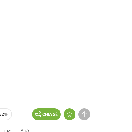
CHIA SẺ
E 24H
Ể THAO
Ô TÔ