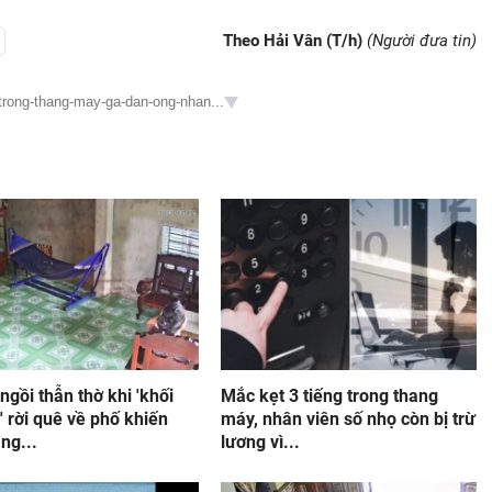
Theo Hải Vân (T/h)
(Người đưa tin)
trong-thang-may-ga-dan-ong-nhan...
 ngồi thẫn thờ khi 'khối
Mắc kẹt 3 tiếng trong thang
' rời quê về phố khiến
máy, nhân viên số nhọ còn bị trừ
ng...
lương vì...