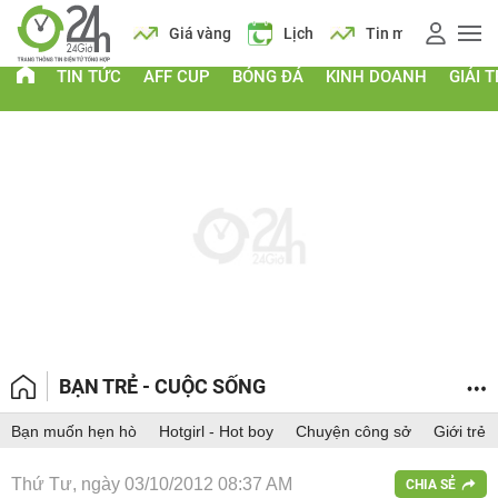
i
AFF Cup
Giá vàng
Lịch
Tin mới
AFF
TIN TỨC
AFF CUP
BÓNG ĐÁ
KINH DOANH
GIẢI T
BẠN TRẺ - CUỘC SỐNG
Bạn muốn hẹn hò
Hotgirl - Hot boy
Chuyện công sở
Giới trẻ
Thứ Tư, ngày 03/10/2012 08:37 AM
CHIA SẺ