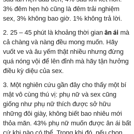
3% đêm hẹn hò cũng là đêm trải nghiệm
sex, 3% không bao giờ. 1% không trả lời.
2. 25 – 45 phút là khoảng thời gian
ân ái
mà
cả chàng và nàng đều mong muốn. Hãy
vuốt ve và âu yếm thật nhiều nhưng đừng
quá nóng vội để lên đỉnh mà hãy tận hưởng
điều kỳ diệu của sex.
3. Một nghiên cứu gần đây cho thấy một bí
mật vô cùng thú vị: phụ nữ và sex cũng
giống như phụ nữ thích được sở hữu
những đôi giày, không biết bao nhiêu mới
thỏa mãn. 43% phụ nữ muốn được ân ái bất
cứ khi nào có thể. Trong khi đó, nếu chọn