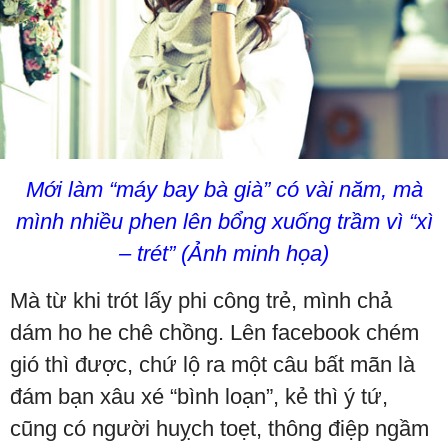
Mới làm “máy bay bà già” có vài năm, mà
mình nhiều phen lên bổng xuống trầm vì “xì
– trét” (Ảnh minh họa)
Mà từ khi trót lấy phi công trẻ, mình chả
dám ho he chê chồng. Lên facebook chém
gió thì được, chứ lộ ra một câu bất mãn là
đám bạn xâu xé “bình loạn”, kẻ thì ý tứ,
cũng có người huỵch toẹt, thông điệp ngầm