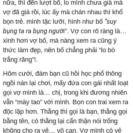
nữa, thì đến lượt bố, lo mình chưa già mà
vợ đã già rồi, lúc ấy mà chán nhau thì khổ
bọn trẻ. mình tặc lưỡi, hình như bố
“suy
bụng ta ra bụng ngườ
i”. Vợ con rõ ràng là…
xinh hơn vợ bố, mà nàng xem ra cũng ý
thức làm đẹp, nên bố chẳng phải “lo bò
trắng răng”!.
Hôm cưới, đám bạn cũ hồi học phổ thông
ngồi nán lại chơi, mấy đứa con gái nhất loạt
gọi vợ mình là… chị, trong khi đương nhiên
vẫn “mày tao” với mình. Bọn con trai xem ra
độc lập hơn. Thằng thì gọi là bạn, thằng gọi
bằng tên, có thằng lại cẩn thận nói trống
không cho ra vẻ… vô can. Vợ mình có vẻ