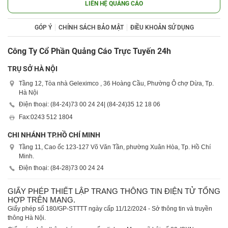
LIÊN HỆ QUẢNG CÁO
GÓP Ý
CHÍNH SÁCH BẢO MẬT
ĐIỀU KHOẢN SỬ DỤNG
Công Ty Cổ Phần Quảng Cáo Trực Tuyến 24h
TRỤ SỞ HÀ NỘI
Tầng 12, Tòa nhà Geleximco , 36 Hoàng Cầu, Phường Ô chợ Dừa, Tp.
Hà Nội
Điện thoại: (84-24)
73 00 24 24
| (84-24)
35 12 18 06
Fax:
0243 512 1804
CHI NHÁNH TP.HỒ CHÍ MINH
Tầng 11, Cao ốc 123-127 Võ Văn Tần, phường Xuân Hòa, Tp. Hồ Chí
Minh.
Điện thoại: (84-28)
73 00 24 24
GIẤY PHÉP THIẾT LẬP TRANG THÔNG TIN ĐIỆN TỬ TỔNG
HỢP TRÊN MẠNG.
Giấy phép số 180/GP-STTTT ngày cấp 11/12/2024 - Sở thông tin và truyền
thông Hà Nội.