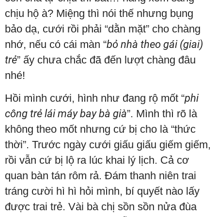
chịu hộ à? Miệng thì nói thế nhưng bụng
bảo dạ, cưới rồi phải “dằn mặt” cho chàng
nhớ, nếu có cái màn “
bỏ nhà theo gái (giai)
trẻ
” ấy chưa chắc đã đến lượt chàng đâu
nhé!
Hồi mình cưới, hình như đang rộ mốt “
phi
công trẻ lái máy bay bà già
”. Mình thì rõ là
không theo mốt nhưng cứ bị cho là “thức
thời”. Trước ngày cưới giấu giấu giếm giếm,
rồi vẫn cứ bị lộ ra lúc khai lý lịch. Cả cơ
quan bàn tán rôm rả. Đám thanh niên trai
tráng cười hì hì hỏi mình, bí quyết nào lấy
được trai trẻ. Vài bà chị sồn sồn nửa đùa