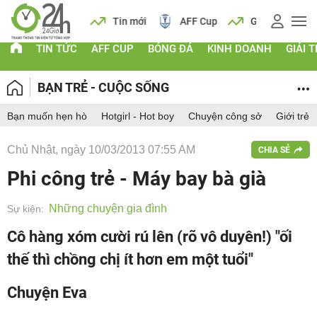
 vàng
Lịch
Tin mới
AFF Cup
Giá vàng
TIN TỨC
AFF CUP
BÓNG ĐÁ
KINH DOANH
GIẢI T
BẠN TRẺ - CUỘC SỐNG
Bạn muốn hẹn hò
Hotgirl - Hot boy
Chuyện công sở
Giới trẻ
Chủ Nhật, ngày 10/03/2013 07:55 AM
CHIA SẺ
Phi công trẻ - Máy bay bà già
Những chuyện gia đình
Sự kiện:
Cô hàng xóm cười rú lên (rõ vô duyên!) "ối
thế thì chồng chị ít hơn em một tuổi"
Chuyện Eva