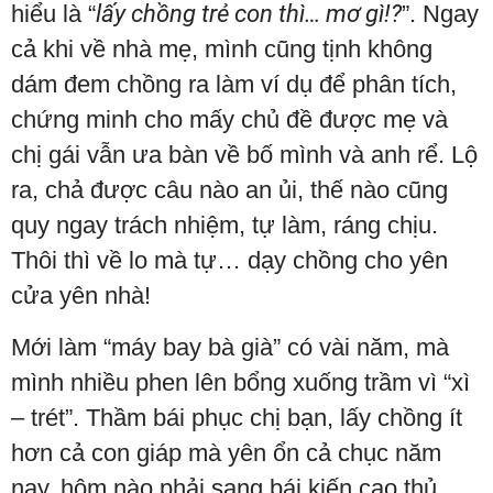
hiểu là “
lấy chồng trẻ con thì… mơ gì!?
”. Ngay
cả khi về nhà mẹ, mình cũng tịnh không
dám đem chồng ra làm ví dụ để phân tích,
chứng minh cho mấy chủ đề được mẹ và
chị gái vẫn ưa bàn về bố mình và anh rể. Lộ
ra, chả được câu nào an ủi, thế nào cũng
quy ngay trách nhiệm, tự làm, ráng chịu.
Thôi thì về lo mà tự… dạy chồng cho yên
cửa yên nhà!
Mới làm “máy bay bà già” có vài năm, mà
mình nhiều phen lên bổng xuống trầm vì “xì
– trét”. Thầm bái phục chị bạn, lấy chồng ít
hơn cả con giáp mà yên ổn cả chục năm
nay, hôm nào phải sang bái kiến cao thủ