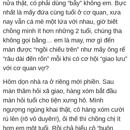
nửa thật, có phải dùng “bẫy” không em. Bực
nhất là mấy đứa cùng tuổi ở cơ quan, xưa
nay vẫn cá mè một lứa với nhau, giờ biết
chồng mình ít hơn những 2 tuổi, chúng tha
không gọi bằng… em là may, mơ gì đến
màn được “ngồi chiếu trên” như mấy ông rể
“râu dài đến rốn” mỗi khi có cơ hội “giao lưu”
với cơ quan vợ?
Hôm dọn nhà ra ở riêng mới phiền. Sau
màn thăm hỏi xã giao, hàng xóm bắt đầu
màn hỏi tuổi cho tiện xưng hô. Mình
ngượng ngùng khai thật, cô hàng xóm cười
rú lên (rõ vô duyên!), ối thế thì chồng chị ít
hơn em một tuổi. Rồi chả hiểu cô “buôn