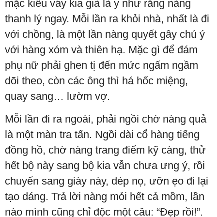
mặc kiểu váy kia già là y như rằng nàng
thanh lý ngay. Mỗi lần ra khỏi nhà, nhất là đi
với chồng, là một lần nàng quyết gây chú ý
với hàng xóm và thiên hạ. Mặc gì để đám
phụ nữ phải ghen tị đến mức ngấm ngầm
dõi theo, còn các ông thì há hốc miệng,
quay sang… lườm vợ.
Mỗi lần đi ra ngoài, phải ngồi chờ nàng quả
là một màn tra tấn. Ngồi dài cổ hàng tiếng
đồng hồ, chờ nàng trang điểm kỹ càng, thử
hết bộ này sang bộ kia vẫn chưa ưng ý, rồi
chuyển sang giày này, dép nọ, ưỡn ẹo đi lại
tạo dáng. Trả lời nàng mỏi hết cả mồm, lần
nào mình cũng chỉ độc một câu: “Đẹp rồi!”.