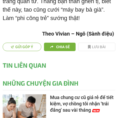
trang quân tử. Thằng bạn thân ghen tị, biết
thế này, tao cũng cưới “máy bay bà già”.
Làm “phi công trẻ” sướng thật!
Theo Vivian – Ngô (Sành điệu)
GỬI GÓP Ý
CHIA SẺ
LƯU BÀI
TIN LIÊN QUAN
NHỮNG CHUYỆN GIA ĐÌNH
Mua chung cư cũ giá rẻ để tiết
kiệm, vợ chồng tôi nhận 'trái
đắng' sau vài tháng