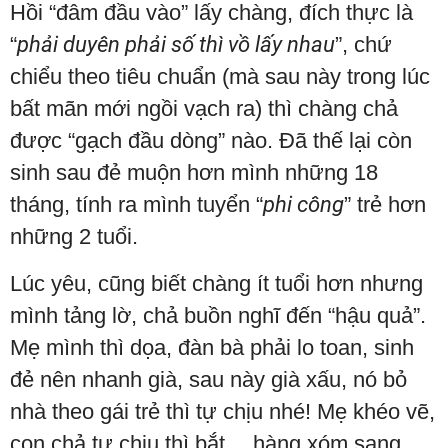
Hồi “đâm đầu vào” lấy chàng, đích thực là
“
phải duyên phải số thì vồ lấy nhau
”, chứ
chiểu theo tiêu chuẩn (mà sau này trong lúc
bất mãn mới ngồi vạch ra) thì chàng chả
được “gạch đầu dòng” nào. Đã thế lại còn
sinh sau đẻ muộn hơn mình những 18
tháng, tính ra mình tuyển “
phi công
” trẻ hơn
những 2 tuổi.
Lúc yêu, cũng biết chàng ít tuổi hơn nhưng
mình tảng lờ, chả buồn nghĩ đến “hậu quả”.
Mẹ mình thì dọa, đàn bà phải lo toan, sinh
đẻ nên nhanh già, sau này già xấu, nó bỏ
nhà theo gái trẻ thì tự chịu nhé! Mẹ khéo vẽ,
con chả tự chịu thì bắt… hàng xóm sang