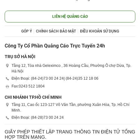
LIÊN HỆ QUẢNG CÁO
GÓP Ý
CHÍNH SÁCH BẢO MẬT
ĐIỀU KHOẢN SỬ DỤNG
Công Ty Cổ Phần Quảng Cáo Trực Tuyến 24h
TRỤ SỞ HÀ NỘI
Tầng 12, Tòa nhà Geleximco , 36 Hoàng Cầu, Phường Ô chợ Dừa, Tp.
Hà Nội
Điện thoại: (84-24)
73 00 24 24
| (84-24)
35 12 18 06
Fax:
0243 512 1804
CHI NHÁNH TP.HỒ CHÍ MINH
Tầng 11, Cao ốc 123-127 Võ Văn Tần, phường Xuân Hòa, Tp. Hồ Chí
Minh.
Điện thoại: (84-28)
73 00 24 24
GIẤY PHÉP THIẾT LẬP TRANG THÔNG TIN ĐIỆN TỬ TỔNG
HỢP TRÊN MẠNG.