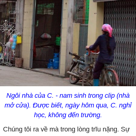
Ngôi nhà của C. - nam sinh trong clip (nhà
mở cửa). Được biết, ngày hôm qua, C. nghỉ
học, không đến trường.
Chúng tôi ra về mà trong lòng trĩu nặng. Sự