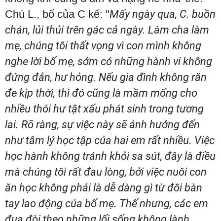
Chú L., bố của C kể: "
Mấy ngày qua, C. buồn
chán, lủi thủi trên gác cả ngày. Làm cha làm
mẹ, chúng tôi thất vọng vì con mình không
nghe lời bố mẹ, sớm có những hành vi không
đứng đắn, hư hỏng. Nếu gia đình không răn
đe kịp thời, thì đó cũng là mầm mống cho
nhiều thói hư tật xấu phát sinh trong tương
lai. Rõ ràng, sự việc này sẽ ảnh hưởng đến
như tâm lý học tập của hai em rất nhiều. Việc
học hành không tránh khỏi sa sút, đây là điều
mà chúng tôi rất đau lòng, bởi việc nuôi con
ăn học không phải là dễ dàng gì từ đôi bàn
tay lao động của bố mẹ. Thế nhưng, các em
đua đòi theo những lối sống không lành