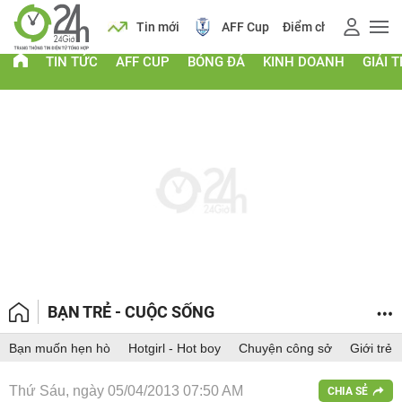
 vàng
Lịch
Tin mới
AFF Cup
Điểm chuẩn 2026
TIN TỨC
AFF CUP
BÓNG ĐÁ
KINH DOANH
GIẢI T
BẠN TRẺ - CUỘC SỐNG
Bạn muốn hẹn hò
Hotgirl - Hot boy
Chuyện công sở
Giới trẻ
Thứ Sáu, ngày 05/04/2013 07:50 AM
CHIA SẺ