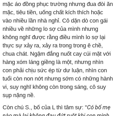
mặc áo đồng phục trường nhưng đua đòi ăn
mặc, tiêu tiền, uống chất kích thích hoặc
vào nhiều lần nhà nghỉ. Cô dặn dò con gái
nhiều về những lo sợ của mình nhưng
không nghĩ được rằng điều mình lo sợ lại
thực sự xảy ra, xảy ra trong trong ê chề,
chua chát. Ngậm đắng nuốt cay cúi mặt với
hàng xóm láng giềng là một, nhưng nhìn
con phải chịu sức ép từ dư luận, nhìn con
tuổi còn non nớt nhưng sớm có những hành
vi, suy nghĩ không còn trong sáng, cô suy
sụp nặng nề.
Còn chú S., bố của L thì tâm sự: "
Có bố mẹ
nào mà lại không đau đứt ruột khi con mình