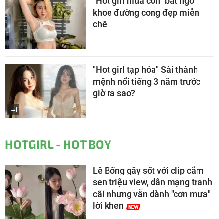
"Hot girl múa côn" bất ngờ
khoe đường cong đẹp miễn
chê
"Hot girl tạp hóa" Sài thành
mệnh nổi tiếng 3 năm trước
giờ ra sao?
HOTGIRL - HOT BOY
Lê Bống gây sốt với clip cắm
sen triệu view, dân mạng tranh
cãi nhưng vẫn dành "cơn mưa"
lời khen