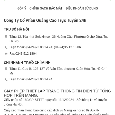
GÓP Ý
CHÍNH SÁCH BẢO MẬT
ĐIỀU KHOẢN SỬ DỤNG
Công Ty Cổ Phần Quảng Cáo Trực Tuyến 24h
TRỤ SỞ HÀ NỘI
Tầng 12, Tòa nhà Geleximco , 36 Hoàng Cầu, Phường Ô chợ Dừa, Tp.
Hà Nội
Điện thoại: (84-24)
73 00 24 24
| (84-24)
35 12 18 06
Fax:
0243 512 1804
CHI NHÁNH TP.HỒ CHÍ MINH
Tầng 11, Cao ốc 123-127 Võ Văn Tần, phường Xuân Hòa, Tp. Hồ Chí
Minh.
Điện thoại: (84-28)
73 00 24 24
GIẤY PHÉP THIẾT LẬP TRANG THÔNG TIN ĐIỆN TỬ TỔNG
HỢP TRÊN MẠNG.
Giấy phép số 180/GP-STTTT ngày cấp 11/12/2024 - Sở thông tin và truyền
thông Hà Nội.
Giấy xác nhận thông báo cung cấp dịch vụ Mạng xã hội số 89 /GXN-