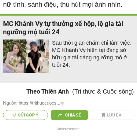
nữ tính, sành điệu, thu hút mọi ánh nhìn.
MC Khánh Vy tự thưởng xế hộp, lộ gia tài
ngưỡng mộ tuổi 24
Sau thời gian chăm chỉ làm việc,
MC Khánh Vy hiện tại đang sở
hữu gia tài đáng ngưỡng mộ ở
tuổi 24.
Theo Thiên Anh
(Tri thức & Cuộc sống)
Nguồn: https://trithuccuocs...
GỬI GÓP Ý
CHIA SẺ
LƯU BÀI