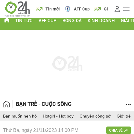
ch
Tin mới
AFF Cup
Giá vàng
Lịch
Ti
TIN TỨC
AFF CUP
BÓNG ĐÁ
KINH DOANH
GIẢI T
BẠN TRẺ - CUỘC SỐNG
Bạn muốn hẹn hò
Hotgirl - Hot boy
Chuyện công sở
Giới trẻ
Thứ Ba, ngày 21/11/2023 14:00 PM
CHIA SẺ