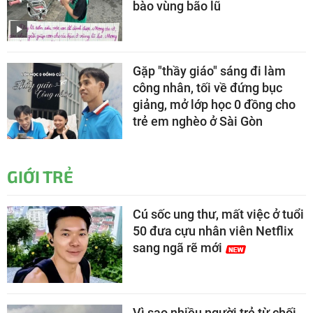
bào vùng bão lũ
Gặp "thầy giáo" sáng đi làm
công nhân, tối về đứng bục
giảng, mở lớp học 0 đồng cho
trẻ em nghèo ở Sài Gòn
GIỚI TRẺ
Cú sốc ung thư, mất việc ở tuổi
50 đưa cựu nhân viên Netflix
sang ngã rẽ mới
Vì sao nhiều người trẻ từ chối