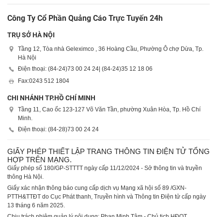
Công Ty Cổ Phần Quảng Cáo Trực Tuyến 24h
TRỤ SỞ HÀ NỘI
Tầng 12, Tòa nhà Geleximco , 36 Hoàng Cầu, Phường Ô chợ Dừa, Tp.
Hà Nội
Điện thoại: (84-24)
73 00 24 24
| (84-24)
35 12 18 06
Fax:
0243 512 1804
CHI NHÁNH TP.HỒ CHÍ MINH
Tầng 11, Cao ốc 123-127 Võ Văn Tần, phường Xuân Hòa, Tp. Hồ Chí
Minh.
Điện thoại: (84-28)
73 00 24 24
GIẤY PHÉP THIẾT LẬP TRANG THÔNG TIN ĐIỆN TỬ TỔNG
HỢP TRÊN MẠNG.
Giấy phép số 180/GP-STTTT ngày cấp 11/12/2024 - Sở thông tin và truyền
thông Hà Nội.
Giấy xác nhận thông báo cung cấp dịch vụ Mạng xã hội số 89 /GXN-
PTTH&TTĐT do Cục Phát thanh, Truyền hình và Thông tin Điện tử cấp ngày
13 tháng 6 năm 2025.
Chịu trách nhiệm quản lý nội dung: Phan Minh Tâm - Chủ tịch HĐQT.