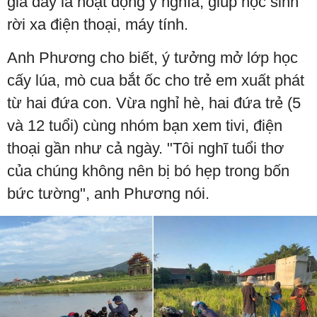
giá đây là hoạt động ý nghĩa, giúp học sinh
rời xa điện thoại, máy tính.
Anh Phương cho biết, ý tưởng mở lớp học
cấy lúa, mò cua bắt ốc cho trẻ em xuất phát
từ hai đứa con. Vừa nghỉ hè, hai đứa trẻ (5
và 12 tuổi) cùng nhóm bạn xem tivi, điện
thoại gần như cả ngày. "Tôi nghĩ tuổi thơ
của chúng không nên bị bó hẹp trong bốn
bức tường", anh Phương nói.