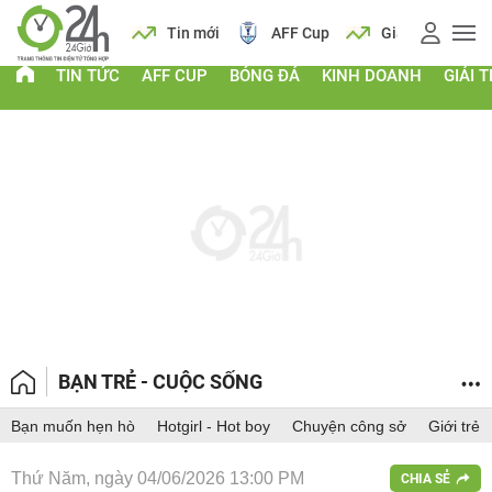
 vàng
Lịch
Tin mới
AFF Cup
Giá vàng
TIN TỨC
AFF CUP
BÓNG ĐÁ
KINH DOANH
GIẢI T
BẠN TRẺ - CUỘC SỐNG
Bạn muốn hẹn hò
Hotgirl - Hot boy
Chuyện công sở
Giới trẻ
Thứ Năm, ngày 04/06/2026 13:00 PM
CHIA SẺ