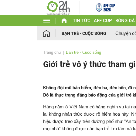
TIN TỨC
AFF CUP
BÓNG ĐÁ
Chuyện c
BẠN TRẺ - CUỘC SỐNG
Trang chủ
Bạn trẻ - Cuộc sống
Giới trẻ vô ý thức tham g
Không đội mũ bảo hiểm, đèo ba, đèo bốn, đi 
Đó là thực trạng đáng báo động của giới trẻ k
Hàng năm ở Việt Nam có hàng nghìn vụ tai nạn 
lại không nhận thức được rõ hiểm họa này. N
hiệu được treo đầy trên đường phố như "An toà
mọi nhà" không được các bạn trẻ lưu tâm và lu