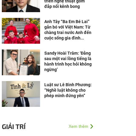
triển nghệ thuật gốm
đắp nổi kênh bong
Anh Tây “Ba Em Bé Lai”
gắn bó với Việt Nam: Từ
chàng trai nước Anh đến
cuộc sống gia đình...
Sandy Hoài Trâm: ‘Đằng
sau một vai lồng tiếng là
hành trình học hỏi không
ngừng’
Luật sư Lê Bình Phương:
“Nghề luật không cho
phép mình đứng yên”
GIẢI TRÍ
Xem thêm