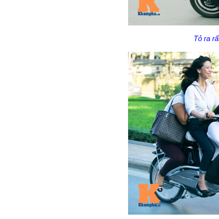
Tỏ ra rấ