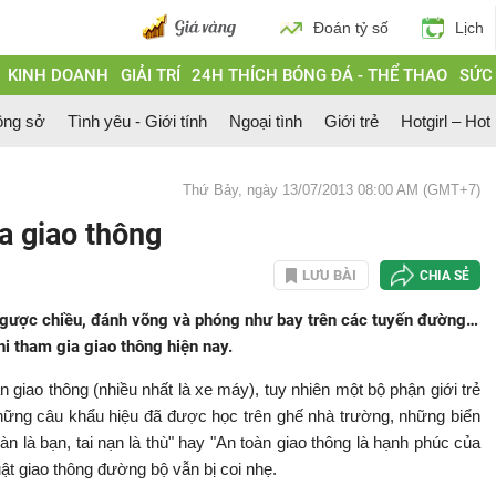
Đoán tỷ số
Lịch
KINH DOANH
GIẢI TRÍ
24H THÍCH BÓNG ĐÁ - THỂ THAO
SỨC
ông sở
Tình yêu - Giới tính
Ngoại tình
Giới trẻ
Hotgirl – Hot
Thứ Bảy, ngày 13/07/2013 08:00 AM (GMT+7)
ia giao thông
LƯU BÀI
CHIA SẺ
ngược chiều, đánh võng và phóng như bay trên các tuyến đường…
hi tham gia giao thông hiện nay.
giao thông (nhiều nhất là xe máy), tuy nhiên một bộ phận giới trẻ
hững câu khẩu hiệu đã được học trên ghế nhà trường, những biển
n là bạn, tai nạn là thù" hay "An toàn giao thông là hạnh phúc của
ật giao thông đường bộ vẫn bị coi nhẹ.