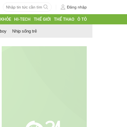
Đăng nhập
 KHỎE
HI-TECH
THẾ GIỚI
THỂ THAO
Ô TÔ
 boy
Nhịp sống trẻ