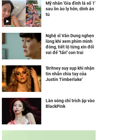
Mỹ nhân 'Gia đình là số 1'
sau ồn ào ly hôn, dính án
tù
Nghệ sĩ Vân Dung nghẹn
lòng khi xem phim mình
đóng, tiết lộ từng xin đổi
vai để "tẩn" con trai
'Britney suy sụp khi nhận
tin nhắn chia tay của
Justin Timberlake'
Làn sóng chỉ trích ập vào
BlackPink