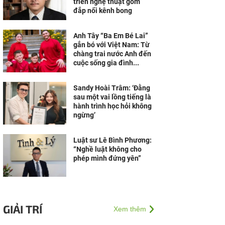
triển nghệ thuật gốm
đắp nổi kênh bong
Anh Tây “Ba Em Bé Lai”
gắn bó với Việt Nam: Từ
chàng trai nước Anh đến
cuộc sống gia đình...
Sandy Hoài Trâm: ‘Đằng
sau một vai lồng tiếng là
hành trình học hỏi không
ngừng’
Luật sư Lê Bình Phương:
“Nghề luật không cho
phép mình đứng yên”
GIẢI TRÍ
Xem thêm