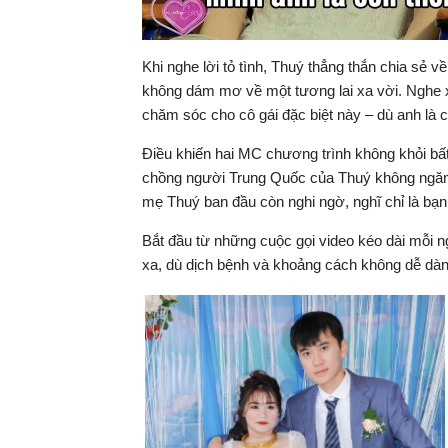
Khi nghe lời tỏ tình, Thuý thẳng thắn chia sẻ v
không dám mơ về một tương lai xa vời. Nghe 
chăm sóc cho cô gái đặc biệt này – dù anh là c
Điều khiến hai MC chương trình không khỏi bất
chồng người Trung Quốc của Thuý không ngăn c
mẹ Thuý ban đầu còn nghi ngờ, nghĩ chỉ là bạ
Bắt đầu từ những cuộc gọi video kéo dài mỗi n
xa, dù dịch bệnh và khoảng cách không dễ dàng,