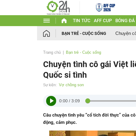
TIN TỨC
AFF CUP
BÓNG ĐÁ
Chuyện c
BẠN TRẺ - CUỘC SỐNG
Trang chủ
Bạn trẻ - Cuộc sống
Chuyện tình cô gái Việt l
Quốc si tình
Vợ chồng son
Sự kiện:
0:00
/
3:09
Câu chuyện tình yêu “cổ tích đời thực” của cô
động, cảm phục.