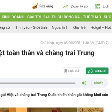
Đoán tỷ số
Lịch
KINH DOANH
GIẢI TRÍ
24H THÍCH BÓNG ĐÁ - THỂ THAO
SỨC
ông sở
Tình yêu - Giới tính
Ngoại tình
Giới trẻ
Hotgirl – Hot
Chủ Nhật, ngày 08/06/2025 11:30 AM (GMT+7)
iệt toàn thân và chàng trai Trung
LƯU BÀI
CHIA SẺ
Chuẩn
 gái Việt và chàng trai Trung Quốc khiến khán giả không khỏi xúc