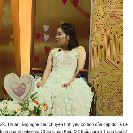
 Thuận lắng nghe câu chuyện tình yêu cổ tích của cặp đôi là Lê
kinh doanh online và Châu Chấn Kiều (34 tuổi, người Trung Quốc).