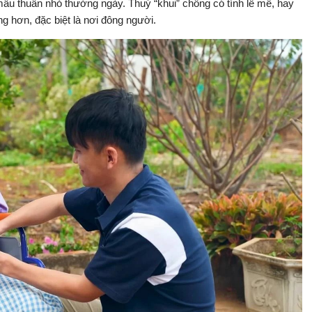
mâu thuẫn nhỏ thường ngày. Thuý “khui” chồng có tính lề mề, hay
ng hơn, đặc biệt là nơi đông người.