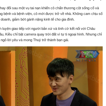
hay đổi sau một vụ tai nạn khiến cô chấn thương cột sống cổ và
ờng bệnh và bệnh viện, cô mới được trở về nhà. Không cam chịu số
h doanh, giảm bớt gánh nặng kinh tế cho gia đình.
luyện giao tiếp với người bản xứ và tình cờ kết nối với Châu
, Kiều chỉ bật camera quay trời đất vì tự ti ngoại hình. Nhưng chỉ
ã ngỏ lời yêu và mong Thuý trở thành bạn gái.