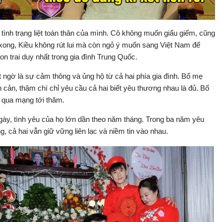
ề tình trạng liệt toàn thân của mình. Cô không muốn giấu giếm, cũng
xong, Kiều không rút lui mà còn ngỏ ý muốn sang Việt Nam để
on trai duy nhất trong gia đình Trung Quốc.
 ngờ là sự cảm thông và ủng hộ từ cả hai phía gia đình. Bố mẹ
ản, thậm chí chỉ yêu cầu cả hai biết yêu thương nhau là đủ. Bố
n qua mạng tới thăm.
gày, tình yêu của họ lớn dần theo năm tháng. Trong ba năm yêu
 cả hai vẫn giữ vững liên lạc và niềm tin vào nhau.