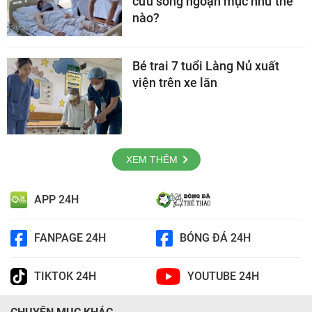
cứu sống ngoạn mục như thế
nào?
Bé trai 7 tuổi Làng Nủ xuất
viện trên xe lăn
XEM THÊM
APP 24H
FANPAGE 24H
BÓNG ĐÁ 24H
TIKTOK 24H
YOUTUBE 24H