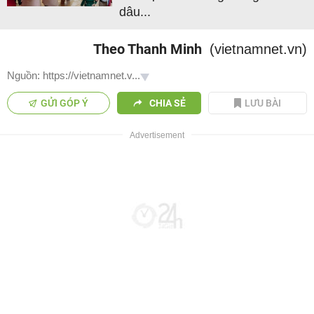
dâu...
Theo Thanh Minh
(vietnamnet.vn)
Nguồn: https://vietnamnet.v...
GỬI GÓP Ý
CHIA SẺ
LƯU BÀI