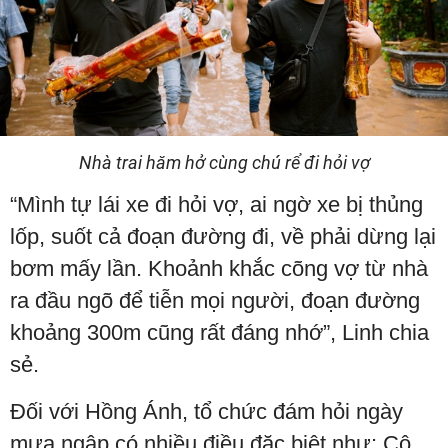
Nhà trai hăm hở cùng chú rể đi hỏi vợ
“Mình tự lái xe đi hỏi vợ, ai ngờ xe bị thủng
lốp, suốt cả đoạn đường đi, về phải dừng lại
bơm mấy lần. Khoảnh khắc cõng vợ từ nhà
ra đầu ngõ để tiễn mọi người, đoạn đường
khoảng 300m cũng rất đáng nhớ”, Linh chia
sẻ.
Đối với Hồng Ánh, tổ chức đám hỏi ngày
mưa ngập có nhiều điều đặc biệt như: Cô