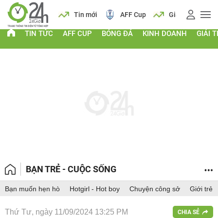
 vàng
Lịch
Tin mới
AFF Cup
Giá vàng
TIN TỨC
AFF CUP
BÓNG ĐÁ
KINH DOANH
GIẢI T
BẠN TRẺ - CUỘC SỐNG
Bạn muốn hẹn hò
Hotgirl - Hot boy
Chuyện công sở
Giới trẻ
Thứ Tư, ngày 11/09/2024 13:25 PM
CHIA SẺ