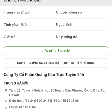
CHUYÊN MỤC KHÁC
Trang chủ 24giờ
Chuyện công sở
Tình yêu - Giới tính
Ngoại tình
Giới trẻ
Nhịp sống trẻ
LIÊN HỆ QUẢNG CÁO
GÓP Ý
CHÍNH SÁCH BẢO MẬT
ĐIỀU KHOẢN SỬ DỤNG
Công Ty Cổ Phần Quảng Cáo Trực Tuyến 24h
TRỤ SỞ HÀ NỘI
Tầng 12, Tòa nhà Geleximco , 36 Hoàng Cầu, Phường Ô chợ Dừa, Tp.
Hà Nội
Điện thoại: (84-24)
73 00 24 24
| (84-24)
35 12 18 06
Fax:
0243 512 1804