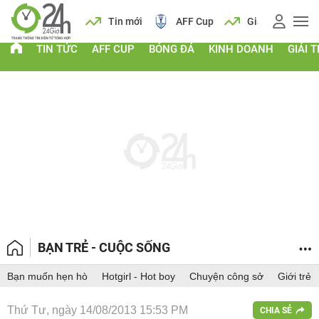
 vàng
Lịch
Tin mới
AFF Cup
Giá vàng
TIN TỨC
AFF CUP
BÓNG ĐÁ
KINH DOANH
GIẢI T
BẠN TRẺ - CUỘC SỐNG
Bạn muốn hẹn hò
Hotgirl - Hot boy
Chuyện công sở
Giới trẻ
Thứ Tư, ngày 14/08/2013 15:53 PM
CHIA SẺ