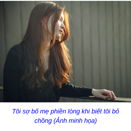
Tôi sợ bố mẹ phiền lòng khi biết tôi bỏ
chồng (Ảnh minh họa)