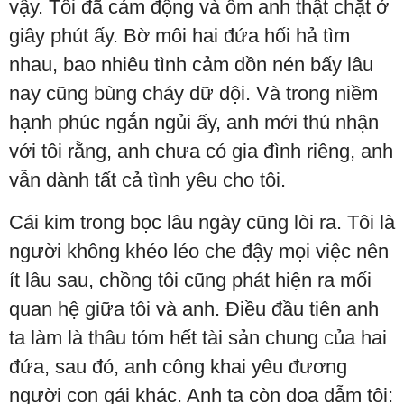
vậy. Tôi đã cảm động và ôm anh thật chặt ở
giây phút ấy. Bờ môi hai đứa hối hả tìm
nhau, bao nhiêu tình cảm dồn nén bấy lâu
nay cũng bùng cháy dữ dội. Và trong niềm
hạnh phúc ngắn ngủi ấy, anh mới thú nhận
với tôi rằng, anh chưa có gia đình riêng, anh
vẫn dành tất cả tình yêu cho tôi.
Cái kim trong bọc lâu ngày cũng lòi ra. Tôi là
người không khéo léo che đậy mọi việc nên
ít lâu sau, chồng tôi cũng phát hiện ra mối
quan hệ giữa tôi và anh. Điều đầu tiên anh
ta làm là thâu tóm hết tài sản chung của hai
đứa, sau đó, anh công khai yêu đương
người con gái khác. Anh ta còn dọa dẫm tôi: