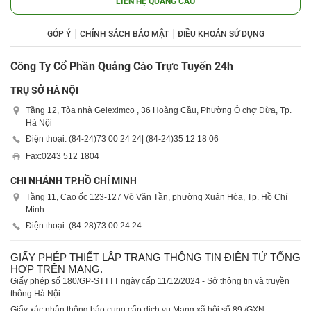
LIÊN HỆ QUẢNG CÁO
GÓP Ý
CHÍNH SÁCH BẢO MẬT
ĐIỀU KHOẢN SỬ DỤNG
Công Ty Cổ Phần Quảng Cáo Trực Tuyến 24h
TRỤ SỞ HÀ NỘI
Tầng 12, Tòa nhà Geleximco , 36 Hoàng Cầu, Phường Ô chợ Dừa, Tp.
Hà Nội
Điện thoại: (84-24)
73 00 24 24
| (84-24)
35 12 18 06
Fax:
0243 512 1804
CHI NHÁNH TP.HỒ CHÍ MINH
Tầng 11, Cao ốc 123-127 Võ Văn Tần, phường Xuân Hòa, Tp. Hồ Chí
Minh.
Điện thoại: (84-28)
73 00 24 24
GIẤY PHÉP THIẾT LẬP TRANG THÔNG TIN ĐIỆN TỬ TỔNG
HỢP TRÊN MẠNG.
Giấy phép số 180/GP-STTTT ngày cấp 11/12/2024 - Sở thông tin và truyền
thông Hà Nội.
Giấy xác nhận thông báo cung cấp dịch vụ Mạng xã hội số 89 /GXN-