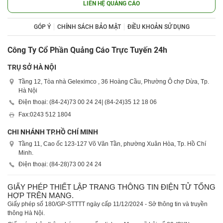
LIÊN HỆ QUẢNG CÁO
GÓP Ý
CHÍNH SÁCH BẢO MẬT
ĐIỀU KHOẢN SỬ DỤNG
Công Ty Cổ Phần Quảng Cáo Trực Tuyến 24h
TRỤ SỞ HÀ NỘI
Tầng 12, Tòa nhà Geleximco , 36 Hoàng Cầu, Phường Ô chợ Dừa, Tp.
Hà Nội
Điện thoại: (84-24)
73 00 24 24
| (84-24)
35 12 18 06
Fax:
0243 512 1804
CHI NHÁNH TP.HỒ CHÍ MINH
Tầng 11, Cao ốc 123-127 Võ Văn Tần, phường Xuân Hòa, Tp. Hồ Chí
Minh.
Điện thoại: (84-28)
73 00 24 24
GIẤY PHÉP THIẾT LẬP TRANG THÔNG TIN ĐIỆN TỬ TỔNG
HỢP TRÊN MẠNG.
Giấy phép số 180/GP-STTTT ngày cấp 11/12/2024 - Sở thông tin và truyền
thông Hà Nội.