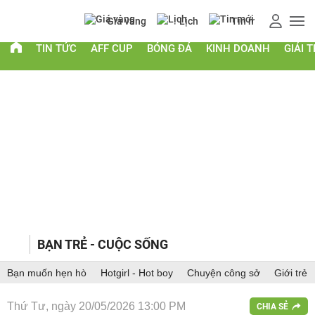
Giá vàng
Lịch
Tin mới
AFF
TIN TỨC
AFF CUP
BÓNG ĐÁ
KINH DOANH
GIẢI T
BẠN TRẺ - CUỘC SỐNG
Bạn muốn hẹn hò
Hotgirl - Hot boy
Chuyện công sở
Giới trẻ
Thứ Tư, ngày 20/05/2026 13:00 PM
CHIA SẺ