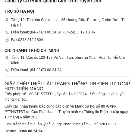
Công Ty Cổ Phần Quảng Cáo Trực Tuyến 24h
TRỤ SỞ HÀ NỘI
Tầng 12, Tòa nhà Geleximco , 36 Hoàng Cầu, Phường Ô chợ Dừa, Tp.
Hà Nội
Điện thoại: (84-24)
73 00 24 24
| (84-24)
35 12 18 06
Fax:
0243 512 1804
CHI NHÁNH TP.HỒ CHÍ MINH
Tầng 11, Cao ốc 123-127 Võ Văn Tần, phường Xuân Hòa, Tp. Hồ Chí
Minh.
Điện thoại: (84-28)
73 00 24 24
GIẤY PHÉP THIẾT LẬP TRANG THÔNG TIN ĐIỆN TỬ TỔNG
HỢP TRÊN MẠNG.
Giấy phép số 180/GP-STTTT ngày cấp 11/12/2024 - Sở thông tin và truyền
thông Hà Nội.
Giấy xác nhận thông báo cung cấp dịch vụ Mạng xã hội số 89 /GXN-
PTTH&TTĐT do Cục Phát thanh, Truyền hình và Thông tin Điện tử cấp ngày
13 tháng 6 năm 2025.
Chịu trách nhiệm quản lý nội dung: Phan Minh Tâm - Chủ tịch HĐQT.
Hotline:
0965 08 24 24