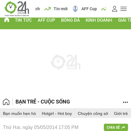
 vàng
Lịch
Tin mới
AFF Cup
Giá vàng
TIN TỨC
AFF CUP
BÓNG ĐÁ
KINH DOANH
GIẢI T
BẠN TRẺ - CUỘC SỐNG
Bạn muốn hẹn hò
Hotgirl - Hot boy
Chuyện công sở
Giới trẻ
Thứ Hai, ngày 05/05/2014 17:05 PM
CHIA SẺ