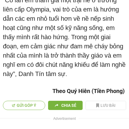
“Có lần em tham gia một trại hè ở trường
liên cấp Olympia, vai trò của em là hướng
dẫn các em nhỏ tuổi hơn về nề nếp sinh
hoạt cũng như một số kỹ năng sống, em
thấy mình rất hào hứng. Trong một giai
đoạn, em cảm giác như đam mê cháy bỏng
nhất của mình là trở thành thầy giáo và em
nghĩ em có đôi chút năng khiếu để làm nghề
này”, Danh Tín tâm sự.
Theo Quý Hiên (Tiền Phong)
GỬI GÓP Ý
CHIA SẺ
LƯU BÀI