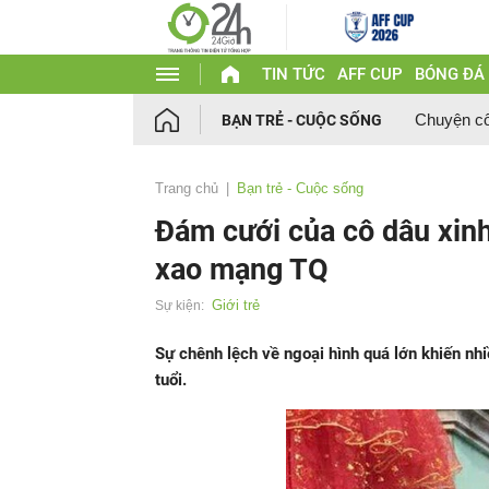
TIN TỨC
AFF CUP
BÓNG ĐÁ
Chuyện c
BẠN TRẺ - CUỘC SỐNG
Trang chủ
Bạn trẻ - Cuộc sống
Đám cưới của cô dâu xinh
xao mạng TQ
Giới trẻ
Sự kiện:
Sự chênh lệch về ngoại hình quá lớn khiến nh
tuổi.