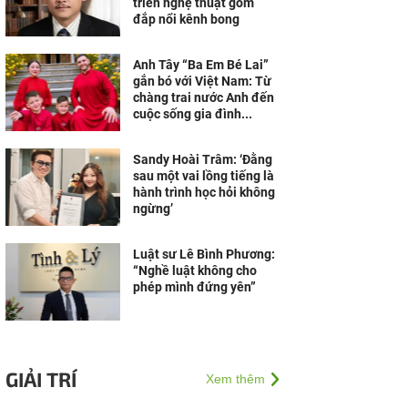
triển nghệ thuật gốm
đắp nổi kênh bong
Anh Tây “Ba Em Bé Lai”
gắn bó với Việt Nam: Từ
chàng trai nước Anh đến
cuộc sống gia đình...
Sandy Hoài Trâm: ‘Đằng
sau một vai lồng tiếng là
hành trình học hỏi không
ngừng’
Luật sư Lê Bình Phương:
“Nghề luật không cho
phép mình đứng yên”
GIẢI TRÍ
Xem thêm