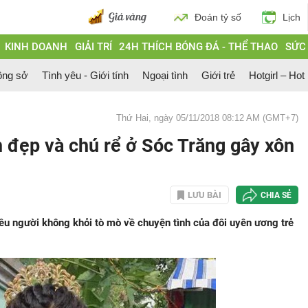
Đoán tỷ số
Lịch
KINH DOANH
GIẢI TRÍ
24H THÍCH BÓNG ĐÁ - THỂ THAO
SỨC
ông sở
Tình yêu - Giới tính
Ngoại tình
Giới trẻ
Hotgirl – Hot
Thứ Hai, ngày 05/11/2018 08:12 AM (GMT+7)
 đẹp và chú rể ở Sóc Trăng gây xôn
LƯU BÀI
CHIA SẺ
iều người không khỏi tò mò về chuyện tình của đôi uyên ương trẻ