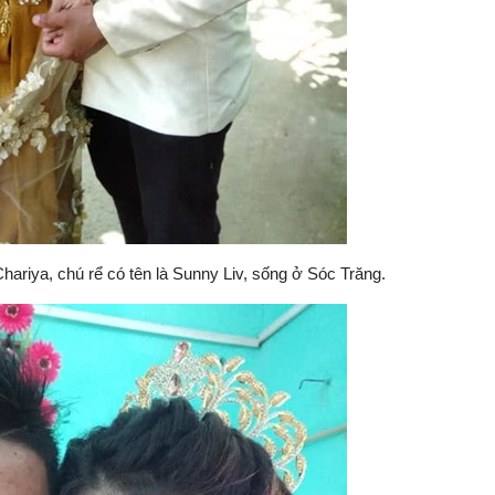
Chariya, chú rể có tên là Sunny Liv, sống ở Sóc Trăng.