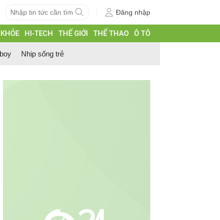
Đăng nhập
 KHỎE
HI-TECH
THẾ GIỚI
THỂ THAO
Ô TÔ
 boy
Nhịp sống trẻ