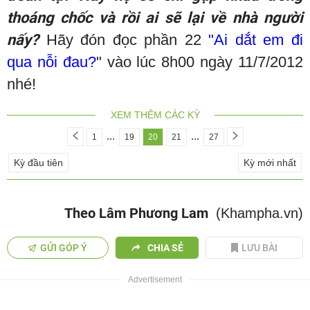
thoáng chốc và rồi ai sẽ lại về nhà người
nấy?
Hãy đón đọc phần 22
"Ai dắt em đi
qua nỗi đau?
" vào lúc 8h00 ngày 11/7/2012
nhé!
XEM THÊM CÁC KỲ
...
...
1
19
20
21
27
Kỳ đầu tiên
Kỳ mới nhất
Theo Lâm Phương Lam
(Khampha.vn)
GỬI GÓP Ý
CHIA SẺ
LƯU BÀI