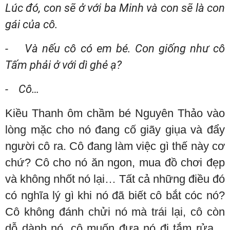
Lúc đó, con sẽ ở với ba Minh và con sẽ là con
gái của cô.
- Và nếu cô có em bé. Con giống như cô
Tấm phải ở với dì ghẻ ạ?
- Cô…
Kiều Thanh ôm chầm bé Nguyên Thảo vào
lòng mặc cho nó đang cố giãy giụa và đẩy
người cô ra. Cô đang làm việc gì thế này cơ
chứ? Cô cho nó ăn ngon, mua đồ chơi đẹp
và không nhốt nó lại… Tất cả những điều đó
có nghĩa lý gì khi nó đã biết cô bắt cóc nó?
Cô không đánh chửi nó mà trái lại, cô còn
dỗ dành nó, cô muốn đưa nó đi tắm rửa…