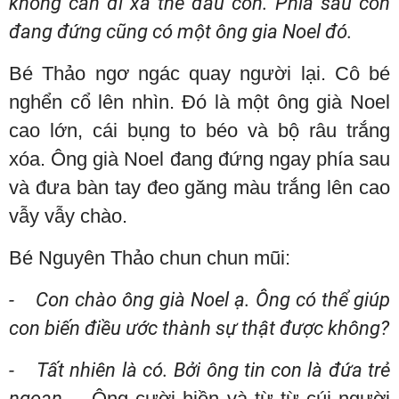
không cần đi xa thế đâu con. Phía sau con
đang đứng cũng có một ông gia Noel đó.
Bé Thảo ngơ ngác quay người lại. Cô bé
nghển cổ lên nhìn. Đó là một ông già Noel
cao lớn, cái bụng to béo và bộ râu trắng
xóa. Ông già Noel đang đứng ngay phía sau
và đưa bàn tay đeo găng màu trắng lên cao
vẫy vẫy chào.
Bé Nguyên Thảo chun chun mũi:
- Con chào ông già Noel ạ. Ông có thể giúp
con biến điều ước thành sự thật được không?
- Tất nhiên là có. Bởi ông tin con là đứa trẻ
ngoan.
– Ông cười hiền và từ từ cúi người