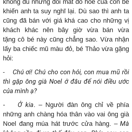
không đủ nhưng đôi mắt đỏ hoe của con bé
khiến anh ta suy nghĩ lại. Dù sao thì anh ta
cũng đã bán với giá khá cao cho những vị
khách khác nên bây giờ vừa bán vừa
tặng cô bé này cũng chẳng sao. Vừa nhận
lấy ba chiếc mũ màu đỏ, bé Thảo vừa gặng
hỏi:
- Chú ơi! Chú cho con hỏi, con mua mũ rồi
thì gặp ông già Noel ở đâu để nói điều ước
của mình ạ?
-
Ở kia
. – Người đàn ông chỉ về phía
những anh chàng hóa thân vào vai ông già
Noel đang múa hát trước cửa hàng. –
Mà