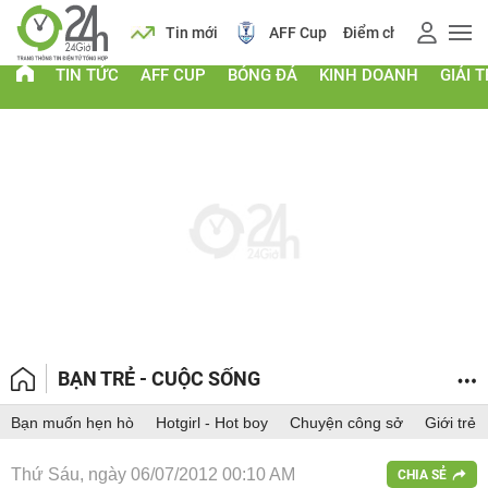
 vàng
Lịch
Tin mới
AFF Cup
Điểm chuẩn 2026
TIN TỨC
AFF CUP
BÓNG ĐÁ
KINH DOANH
GIẢI T
BẠN TRẺ - CUỘC SỐNG
Bạn muốn hẹn hò
Hotgirl - Hot boy
Chuyện công sở
Giới trẻ
Thứ Sáu, ngày 06/07/2012 00:10 AM
CHIA SẺ