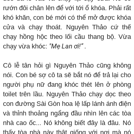
rướn đôi chân lên để với tới ổ khóa. Phải rất
khó khăn, con bé mới có thể mở được khóa
cửa và chạy thoát. Nguyên Thảo cứ thế
chạy hồng hộc theo lối cầu thang bộ. Vừa
chạy vừa khóc:
"Mẹ Lan ơi!” .
Cô lễ tân hỏi gì Nguyên Thảo cũng không
nói. Con bé sợ cô ta sẽ bắt nó để trả lại cho
người phụ nữ đang khóc thét lên ở phòng
toilet trên lầu. Nguyên Thảo chạy dọc theo
con đường Sài Gòn hoa lệ lấp lánh ánh điện
và thỉnh thoảng ngẩng đầu nhìn lên các tòa
nhà cao ốc... Nó không biết đây là đâu. Nó
thấy tòa nhà này thật giống với nơi mà nó