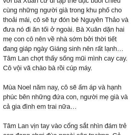
với bà Xuân cứ đi tập thể dục buổi chiều
cùng những người già trong khu phố cho
thoải mái, cô sẽ tự đón bé Nguyên Thảo và
đưa nó đi ăn tối ở ngoài. Bà Xuân dặn hai
mẹ con cô nên về nhà sớm bởi thời tiết
đang giáp ngày Giáng sinh nên rất lạnh…
Tâm Lan chợt thấy sống mũi mình cay cay.
Cô vội vã chào bà rồi cúp máy.
Mùa Noel năm nay, cô sẽ ấm áp và hạnh
phúc bên những đứa con, người mẹ già và
cả gia đình em trai nữa…
Tâm Lan vịn tay vào cổng sắt nhìn đám trẻ