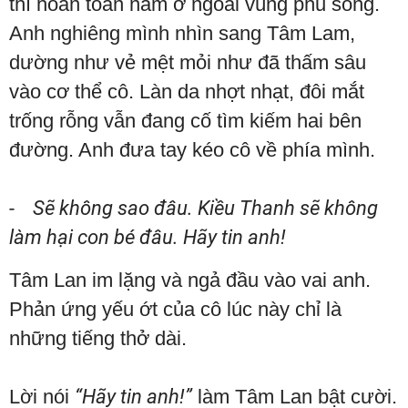
thì hoàn toàn nằm ở ngoài vùng phủ sóng.
Anh nghiêng mình nhìn sang Tâm Lam,
dường như vẻ mệt mỏi như đã thấm sâu
vào cơ thể cô. Làn da nhợt nhạt, đôi mắt
trống rỗng vẫn đang cố tìm kiếm hai bên
đường. Anh đưa tay kéo cô về phía mình.
- Sẽ không sao đâu. Kiều Thanh sẽ không
làm hại con bé đâu. Hãy tin anh!
Tâm Lan im lặng và ngả đầu vào vai anh.
Phản ứng yếu ớt của cô lúc này chỉ là
những tiếng thở dài.
Lời nói
“Hãy tin anh!”
làm Tâm Lan bật cười.