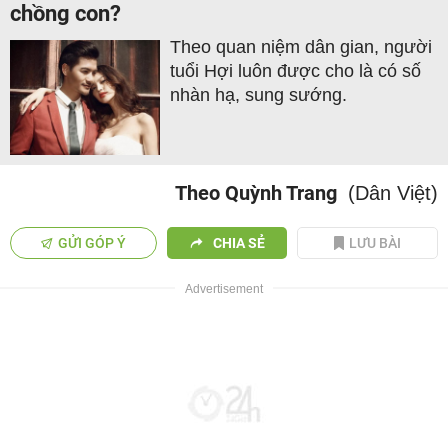
chồng con?
Theo quan niệm dân gian, người
tuổi Hợi luôn được cho là có số
nhàn hạ, sung sướng.
Theo Quỳnh Trang
(Dân Việt)
GỬI GÓP Ý
CHIA SẺ
LƯU BÀI