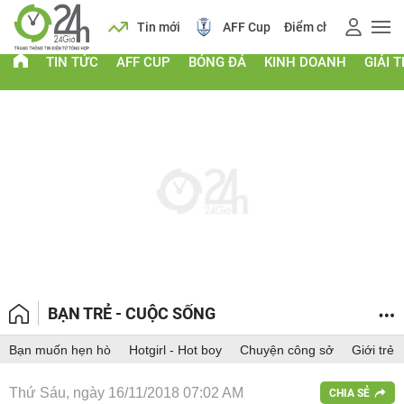
 vàng
Lịch
Tin mới
AFF Cup
Điểm chuẩn 2026
TIN TỨC
AFF CUP
BÓNG ĐÁ
KINH DOANH
GIẢI T
BẠN TRẺ - CUỘC SỐNG
Bạn muốn hẹn hò
Hotgirl - Hot boy
Chuyện công sở
Giới trẻ
Thứ Sáu, ngày 16/11/2018 07:02 AM
CHIA SẺ