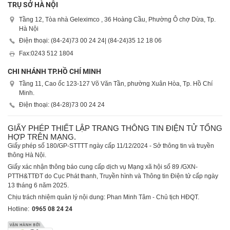
TRỤ SỞ HÀ NỘI
Tầng 12, Tòa nhà Geleximco , 36 Hoàng Cầu, Phường Ô chợ Dừa, Tp.
Hà Nội
Điện thoại: (84-24)
73 00 24 24
| (84-24)
35 12 18 06
Fax:
0243 512 1804
CHI NHÁNH TP.HỒ CHÍ MINH
Tầng 11, Cao ốc 123-127 Võ Văn Tần, phường Xuân Hòa, Tp. Hồ Chí
Minh.
Điện thoại: (84-28)
73 00 24 24
GIẤY PHÉP THIẾT LẬP TRANG THÔNG TIN ĐIỆN TỬ TỔNG
HỢP TRÊN MẠNG.
Giấy phép số 180/GP-STTTT ngày cấp 11/12/2024 - Sở thông tin và truyền
thông Hà Nội.
Giấy xác nhận thông báo cung cấp dịch vụ Mạng xã hội số 89 /GXN-
PTTH&TTĐT do Cục Phát thanh, Truyền hình và Thông tin Điện tử cấp ngày
13 tháng 6 năm 2025.
Chịu trách nhiệm quản lý nội dung: Phan Minh Tâm - Chủ tịch HĐQT.
Hotline:
0965 08 24 24