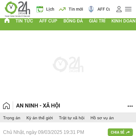
Giá vàng
Lịch
Tin mới
AFF Cup
Điểm chu
TIN TỨC
AFF CUP
BÓNG ĐÁ
GIẢI TRÍ
KINH DOA
AN NINH - XÃ HỘI
Trọng án
Kỳ án thế giới
Trật tự xã hội
Hồ sơ vụ án
Chủ Nhật, ngày 09/03/2025 19:31 PM
CHIA SẺ