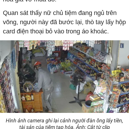
Quan sát thấy nữ chủ tiệm đang ngủ trên
võng, người này đã bước lại, thò tay lấy hộp
card điện thoại bỏ vào trong áo khoác.
Hình ảnh camera ghi lại cảnh người đàn ông lấy tiền,
tài sản của tiệm tạp hóa. Ảnh: Cắt từ clip