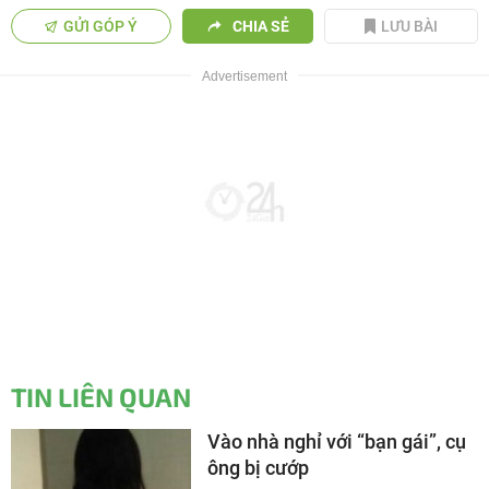
GỬI GÓP Ý
CHIA SẺ
LƯU BÀI
TIN LIÊN QUAN
Vào nhà nghỉ với “bạn gái”, cụ
ông bị cướp