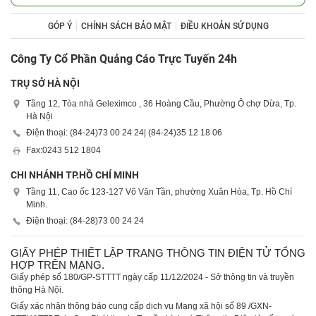
GÓP Ý
CHÍNH SÁCH BẢO MẬT
ĐIỀU KHOẢN SỬ DỤNG
Công Ty Cổ Phần Quảng Cáo Trực Tuyến 24h
TRỤ SỞ HÀ NỘI
Tầng 12, Tòa nhà Geleximco , 36 Hoàng Cầu, Phường Ô chợ Dừa, Tp.
Hà Nội
Điện thoại: (84-24)
73 00 24 24
| (84-24)
35 12 18 06
Fax:
0243 512 1804
CHI NHÁNH TP.HỒ CHÍ MINH
Tầng 11, Cao ốc 123-127 Võ Văn Tần, phường Xuân Hòa, Tp. Hồ Chí
Minh.
Điện thoại: (84-28)
73 00 24 24
GIẤY PHÉP THIẾT LẬP TRANG THÔNG TIN ĐIỆN TỬ TỔNG
HỢP TRÊN MẠNG.
Giấy phép số 180/GP-STTTT ngày cấp 11/12/2024 - Sở thông tin và truyền
thông Hà Nội.
Giấy xác nhận thông báo cung cấp dịch vụ Mạng xã hội số 89 /GXN-