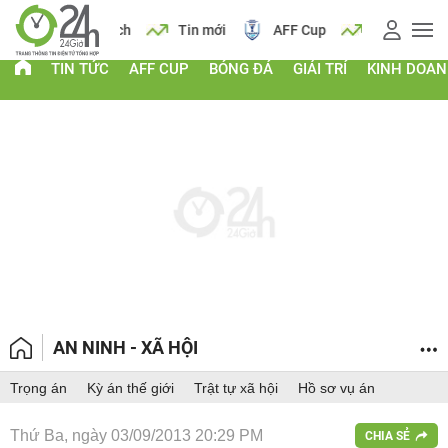
 vàng
Lịch
Tin mới
AFF Cup
Giá vàng
TIN TỨC
AFF CUP
BÓNG ĐÁ
GIẢI TRÍ
KINH DOA
AN NINH - XÃ HỘI
Trọng án
Kỳ án thế giới
Trật tự xã hội
Hồ sơ vụ án
Thứ Ba, ngày 03/09/2013 20:29 PM
CHIA SẺ