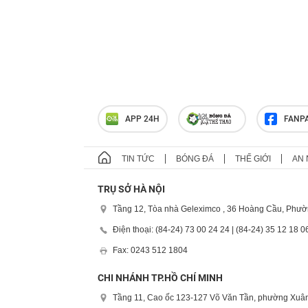
APP 24H
FANP
TIN TỨC
BÓNG ĐÁ
THẾ GIỚI
AN 
TRỤ SỞ HÀ NỘI
Tầng 12, Tòa nhà Geleximco , 36 Hoàng Cầu, Phườ
Điện thoại: (84-24) 73 00 24 24 | (84-24) 35 12 18 0
Fax: 0243 512 1804
CHI NHÁNH TP.HỒ CHÍ MINH
Tầng 11, Cao ốc 123-127 Võ Văn Tần, phường Xuân