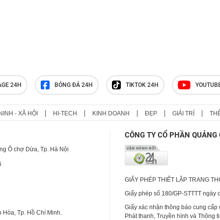
AGE 24H
BÓNG ĐÁ 24H
TIKTOK 24H
YOUTUB
NINH - XÃ HỘI
HI-TECH
KINH DOANH
ĐẸP
GIẢI TRÍ
TH
CÔNG TY CỔ PHẦN QUẢNG 
ng Ô chợ Dừa, Tp. Hà Nội
6
GIẤY PHÉP THIẾT LẬP TRANG T
Giấy phép số 180/GP-STTTT ngày cấ
Giấy xác nhận thông báo cung cấp
 Hòa, Tp. Hồ Chí Minh.
Phát thanh, Truyền hình và Thông t