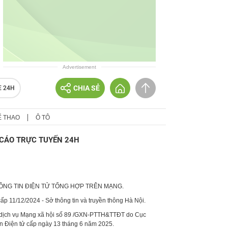
Advertisement
CHIA SẺ
E 24H
Ể THAO
Ô TÔ
CÁO TRỰC TUYẾN 24H
HÔNG TIN ĐIỆN TỬ TỔNG HỢP TRÊN MẠNG.
p 11/12/2024 - Sở thông tin và truyền thông Hà Nội.
 dịch vụ Mạng xã hội số 89 /GXN-PTTH&TTĐT do Cục
in Điện tử cấp ngày 13 tháng 6 năm 2025.