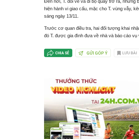
Đến nơi, T. đòi về và đi bộ quay trở ra, nhưng 
hiện hành vi giao cấu, mặc cho T. vùng vẫy, kê
sáng ngày 13/11.
Trước cơ quan điều tra, hai đối tượng khai nhận
đó T. được gia đình đưa về nhà và báo cáo vụ
GỬI GÓP Ý
LƯU BÀI
CHIA SẺ