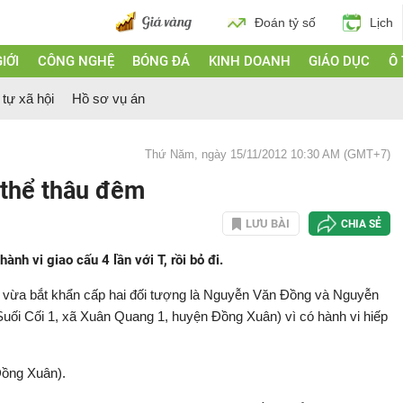
Đoán tỷ số
Lịch
IỚI
CÔNG NGHỆ
BÓNG ĐÁ
KINH DOANH
GIÁO DỤC
Ô
 tự xã hội
Hồ sơ vụ án
Thứ Năm, ngày 15/11/2012 10:30 AM (GMT+7)
 thể thâu đêm
LƯU BÀI
CHIA SẺ
ành vi giao cấu 4 lần với T, rồi bỏ đi.
 vừa bắt khẩn cấp hai đối tượng là Nguyễn Văn Đồng và Nguyễn
Suối Cối 1, xã Xuân Quang 1, huyện Đồng Xuân) vì có hành vi hiếp
 Đồng Xuân).