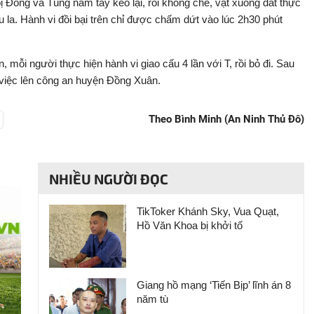
bị Đồng và Tùng nắm tay kéo lại, rồi khống chế, vật xuống đất thực
u la. Hành vi đồi bại trên chỉ được chấm dứt vào lúc 2h30 phút
, mỗi người thực hiện hành vi giao cấu 4 lần với T, rồi bỏ đi. Sau
 việc lên công an huyện Đồng Xuân.
Theo Bình Minh (An Ninh Thủ Đô)
NHIỀU NGƯỜI ĐỌC
TikToker Khánh Sky, Vua Quạt,
Hồ Văn Khoa bị khởi tố
Giang hồ mạng ‘Tiến Bịp’ lĩnh án 8
năm tù