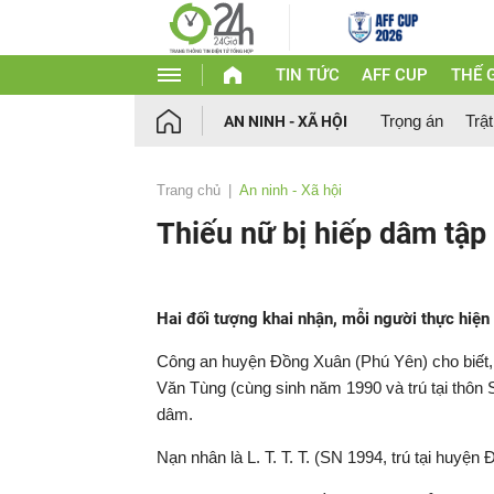
TIN TỨC
AFF CUP
THẾ G
Trọng án
Trật
AN NINH - XÃ HỘI
Trang chủ
An ninh - Xã hội
Thiếu nữ bị hiếp dâm tập
Hai đối tượng khai nhận, mỗi người thực hiện h
Công an huyện Đồng Xuân (Phú Yên) cho biết,
Văn Tùng (cùng sinh năm 1990 và trú tại thôn 
dâm.
Nạn nhân là L. T. T. T. (SN 1994, trú tại huyện