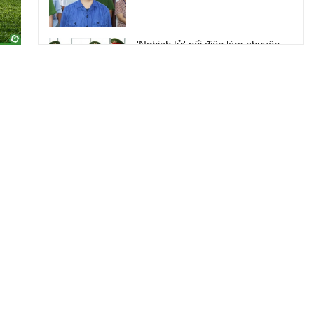
'Nghịch tử' nổi điên làm chuyện
động trời ở nơi làm việc của mẹ,
phẫn nộ nguồn cơn gây án
Clip: Người phụ nữ đi chợ bất
ngờ bị đâm trọng thương