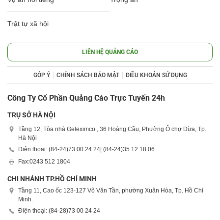
Trật tự xã hội
LIÊN HỆ QUẢNG CÁO
GÓP Ý
CHÍNH SÁCH BẢO MẬT
ĐIỀU KHOẢN SỬ DỤNG
Công Ty Cổ Phần Quảng Cáo Trực Tuyến 24h
TRỤ SỞ HÀ NỘI
Tầng 12, Tòa nhà Geleximco , 36 Hoàng Cầu, Phường Ô chợ Dừa, Tp.
Hà Nội
Điện thoại: (84-24)
73 00 24 24
| (84-24)
35 12 18 06
Fax:
0243 512 1804
CHI NHÁNH TP.HỒ CHÍ MINH
Tầng 11, Cao ốc 123-127 Võ Văn Tần, phường Xuân Hòa, Tp. Hồ Chí
Minh.
Điện thoại: (84-28)
73 00 24 24