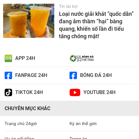
Tin tài trợ
Loại nước giải khát “quốc dân”
đang âm thầm “hại” bàng
quang, khiến số lần đi tiểu
tăng chóng mặt!
APP 24H
FANPAGE 24H
BÓNG ĐÁ 24H
TIKTOK 24H
YOUTUBE 24H
CHUYÊN MỤC KHÁC
Trang chủ 24giờ
Kỳ án thế giới
Vụ án nổi tiếng
Trọng án