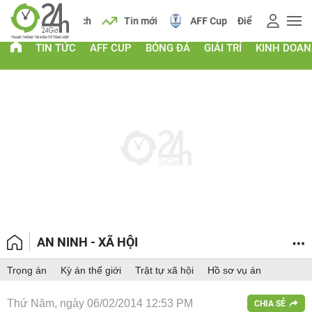
 vàng
Lịch
Tin mới
AFF Cup
Điểm chuẩn 2026
TIN TỨC
AFF CUP
BÓNG ĐÁ
GIẢI TRÍ
KINH DOA
AN NINH - XÃ HỘI
Trọng án
Kỳ án thế giới
Trật tự xã hội
Hồ sơ vụ án
Thứ Năm, ngày 06/02/2014 12:53 PM
CHIA SẺ