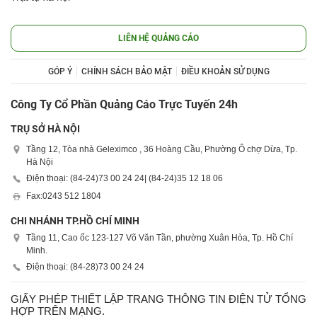
LIÊN HỆ QUẢNG CÁO
GÓP Ý
CHÍNH SÁCH BẢO MẬT
ĐIỀU KHOẢN SỬ DỤNG
Công Ty Cổ Phần Quảng Cáo Trực Tuyến 24h
TRỤ SỞ HÀ NỘI
Tầng 12, Tòa nhà Geleximco , 36 Hoàng Cầu, Phường Ô chợ Dừa, Tp.
Hà Nội
Điện thoại: (84-24)
73 00 24 24
| (84-24)
35 12 18 06
Fax:
0243 512 1804
CHI NHÁNH TP.HỒ CHÍ MINH
Tầng 11, Cao ốc 123-127 Võ Văn Tần, phường Xuân Hòa, Tp. Hồ Chí
Minh.
Điện thoại: (84-28)
73 00 24 24
GIẤY PHÉP THIẾT LẬP TRANG THÔNG TIN ĐIỆN TỬ TỔNG
HỢP TRÊN MẠNG.