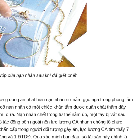
ớp của nạn nhân sau khi đã giết chết.
ượng công an phát hiện nạn nhân nữ nằm gục ngã trong phòng tắm
n cổ nạn nhân có một chiếc khăn tắm được quấn chặt thấm đầy
, cứa. Nạn nhân chết trong tư thế nằm úp, một tay bị vắt sau
tố tác động bên ngoài nên lực lượng CA nhanh chóng tổ chức
khẩn cấp trong người đối tượng gây án, lực lượng CA tìm thấy 7
àng và 1 ĐTDĐ. Qua xác minh ban đầu, số tài sản này chính là