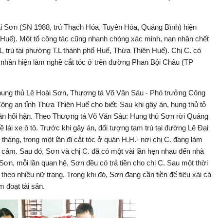
ài Sơn (SN 1988, trú Thạch Hóa, Tuyên Hóa, Quảng Bình) hiện
 Huế). Một tổ công tác cũng nhanh chóng xác minh, nạn nhân chết
1, trú tại phường T.L thành phố Huế, Thừa Thiên Huế). Chị C. có
n nhân hiện làm nghề cắt tóc ở trên đường Phan Bội Châu (TP
ới hung thủ Lê Hoài Sơn, Thượng tá Võ Văn Sáu - Phó trưởng Công
 an tỉnh Thừa Thiên Huế cho biết: Sau khi gây án, hung thủ tỏ
 năn hối hận. Theo Thượng tá Võ Văn Sáu: Hung thủ Sơn rời Quảng
 lái xe ô tô. Trước khi gây án, đối tượng tạm trú tại đường Lê Đại
háng, trong một lần đi cắt tóc ở quán H.H.- nơi chị C. đang làm
nh cảm. Sau đó, Sơn và chị C. đã có một vài lần hẹn nhau đến nhà
Sơn, mỗi lần quan hệ, Sơn đều có trả tiền cho chị C. Sau một thời
theo nhiều nữ trang. Trong khi đó, Sơn đang cần tiền để tiêu xài cá
m đoạt tài sản.