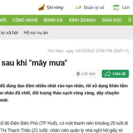
Đoán tỷ số
Lịch
IỚI
CÔNG NGHỆ
BÓNG ĐÁ
KINH DOANH
GIÁO DỤC
Ô
 tự xã hội
Hồ sơ vụ án
Thứ Năm, ngày 13/12/2012 13:06 PM (GMT+7)
h sau khi "mây mưa"
LƯU BÀI
CHIA SẺ
ng đã dùng dao đâm nhiều nhát vào nạn nhân, rồi sử dụng khăn tắm
nạn nhân đã chết, đối tượng tháo sạch vòng vàng, dây chuyền
hoát.
số 86 Điện Biên Phủ (TP Huế), có một thanh niên khoảng 25 tuổi đi
Thị Thạch Thảo (21 tuổi)- nhân viên quản lý nhà nghỉ hỏi giấy tờ