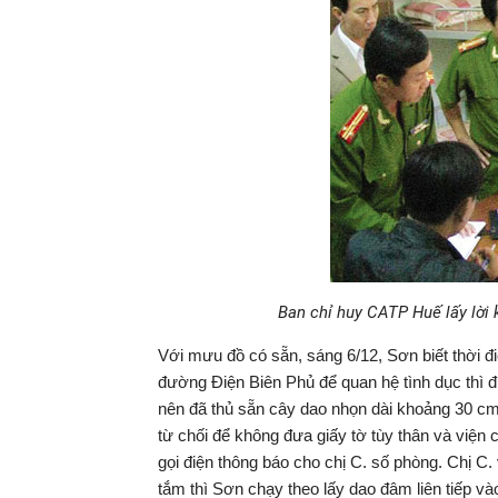
Ban chỉ huy CATP Huế lấy lời 
Với mưu đồ có sẵn, sáng 6/12, Sơn biết thời đ
đường Điện Biên Phủ để quan hệ tình dục thì đư
nên đã thủ sẵn cây dao nhọn dài khoảng 30 cm.
từ chối để không đưa giấy tờ tùy thân và việ
gọi điện thông báo cho chị C. số phòng. Chị C.
tắm thì Sơn chạy theo lấy dao đâm liên tiếp và