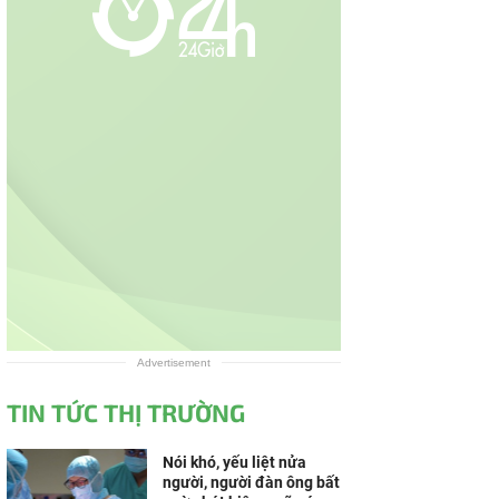
Advertisement
TIN TỨC THỊ TRƯỜNG
Nói khó, yếu liệt nửa
người, người đàn ông bất