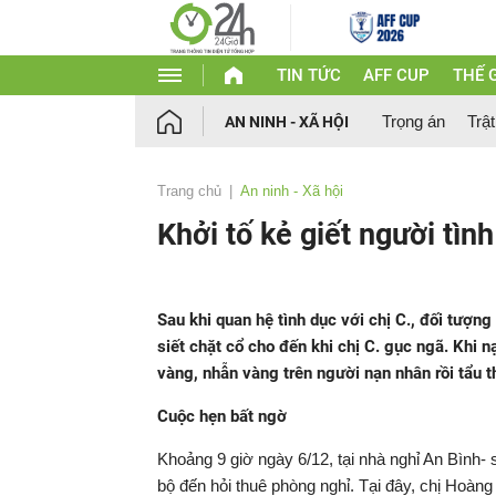
TIN TỨC
AFF CUP
THẾ G
Trọng án
Trật
AN NINH - XÃ HỘI
Trang chủ
An ninh - Xã hội
Khởi tố kẻ giết người tìn
Sau khi quan hệ tình dục với chị C., đối tượ
siết chặt cổ cho đến khi chị C. gục ngã. Khi 
vàng, nhẫn vàng trên người nạn nhân rồi tẩu t
Cuộc hẹn bất ngờ
Khoảng 9 giờ ngày 6/12, tại nhà nghỉ An Bình- 
bộ đến hỏi thuê phòng nghỉ. Tại đây, chị Hoàng 