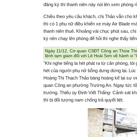
đăng ký thì thanh niên này nói lên xem phòng rồi
Chiều theo yêu cầu khách, chị Thảo vẫn cho k
thì có 1 phụ nữ điều khiển xe máy Air Blade m
thanh niên thuê. Khoảng vài chục phút sau, ch
ký nên chạy lên phòng để hỏi thì nghe thấy tiến
Ngày 11/12, Cơ quan CSĐT Công an Thừa Thiên 
lệnh tạm giam đối với Lê Hoài Sơn về hành vi "G
"Khi nghe tiếng la hét phát ra từ căn phòng, tôi
hét của người phụ nữ bỗng dưng dừng lại. Lúc 
Hoàng Thị Thạch Thảo bàng hoàng kể lại sự việ
quan Công an phường Trường An. Ngay tức tốc
trường. Thiếu úy Đinh Viết Thắng- Cảnh sát 
thì bị đối tượng nam chống trả quyết liệt.