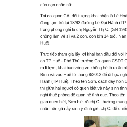
của nạn nhân nữ.
Tại cơ quan CA, đối tượng khai nhận là Lê Ho
đang tạm trú tại 18/92 đường Lê Đại Hành (TP
trong phòng nghỉ là chị Nguyễn Thị C. (SN 198
chồng làm vệ sĩ và 2 con, con lớn 14 tuổi. Nạ
Huế).
Trực tiếp tham gia lấy lời khai ban đầu đối v
an TP Huế - Phó Thủ trưởng Cơ quan CSĐT Công
ra lì lợm, khai báo vòng vo không hề tỏ ra ăn
Bình và vào Huế từ tháng 8/2012 để đi học nghề
Hành (TP Huế). Theo tên Sơn, cách đây hơn 1 t
thì giữa hai người có quen biết và nảy sinh tì
nghỉ thuê phòng để quan hệ tình dục. Theo tên 
gian quen biết, Sơn biết rõ chị C. thường mang 
nhân nên gã nảy sinh ý định giết chị C. để chiế