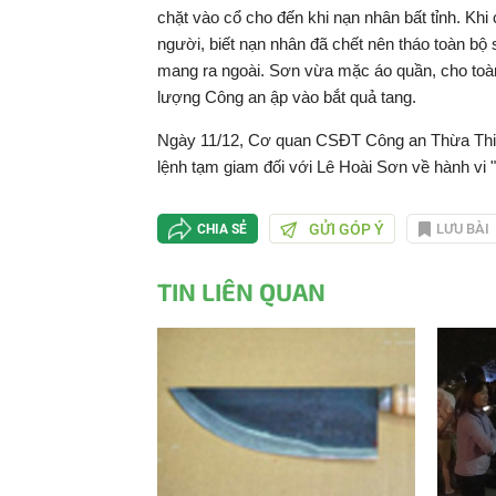
chặt vào cổ cho đến khi nạn nhân bất tỉnh. Kh
người, biết nạn nhân đã chết nên tháo toàn bộ
mang ra ngoài. Sơn vừa mặc áo quần, cho toàn 
lượng Công an ập vào bắt quả tang.
Ngày 11/12, Cơ quan CSĐT Công an Thừa Thiên H
lệnh tạm giam đối với Lê Hoài Sơn về hành vi "
GỬI GÓP Ý
LƯU BÀI
CHIA SẺ
TIN LIÊN QUAN