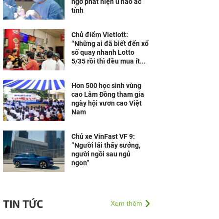
ngờ phát hiện u não ác
tính
Chủ điểm Vietlott:
“Những ai đã biết đến xổ
số quay nhanh Lotto
5/35 rồi thì đều mua ít...
Hơn 500 học sinh vùng
cao Lâm Đồng tham gia
ngày hội vươn cao Việt
Nam
Chủ xe VinFast VF 9:
“Người lái thấy sướng,
người ngồi sau ngủ
ngon”
TIN TỨC
Xem thêm