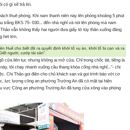
 có gì sẽ trả lời.
hách thuê phòng. Khi nam thanh niên này lên phòng khoảng 5 phút
àu trắng BKS 75- 030... đến nhà nghỉ và nói lên phòng mà nam
ị Thảo vẫn không thấy hai người đưa giấy tờ tùy thân xuống đăng
g hét lớn.
Huế cho biết đã ra quyết định khởi tố vụ án, khởi tố bị can và ra
iết người, cướp tài sản".
 gõ cửa liên tục nhưng không ai mở cửa. Chỉ trong chốc lát, tiếng la
này, tôi chạy nhanh xuống cầu thang khóa cổng nhà nghỉ..."- chị
c. Chị Thảo gọi điện cho chủ khách sạn và gọi trình báo với cơ
, lực lượng công an phường Trường An đã có mặt tại hiện
khu vực Công an phường Trường An đã tung cửa xông vào phòng