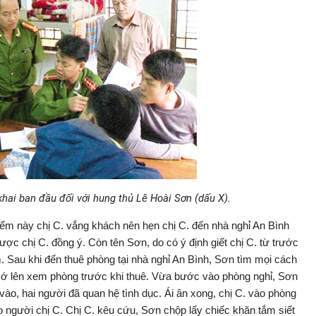
khai ban đầu đối với hung thủ Lê Hoài Sơn (dấu X).
iểm này chị C. vắng khách nên hẹn chị C. đến nhà nghỉ An Bình
ợc chị C. đồng ý. Còn tên Sơn, do có ý định giết chị C. từ trước
 Sau khi đến thuê phòng tại nhà nghỉ An Bình, Sơn tìm mọi cách
n cớ lên xem phòng trước khi thuê. Vừa bước vào phòng nghỉ, Sơn
 vào, hai người đã quan hệ tình dục. Ái ân xong, chị C. vào phòng
o người chị C. Chị C. kêu cứu, Sơn chộp lấy chiếc khăn tắm siết