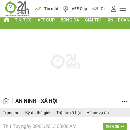
 vàng
Lịch
Tin mới
AFF Cup
Giá vàng
TIN TỨC
AFF CUP
BÓNG ĐÁ
GIẢI TRÍ
KINH DOA
AN NINH - XÃ HỘI
Trọng án
Kỳ án thế giới
Trật tự xã hội
Hồ sơ vụ án
Thứ Tư, ngày 09/01/2013 08:06 AM
CHIA SẺ