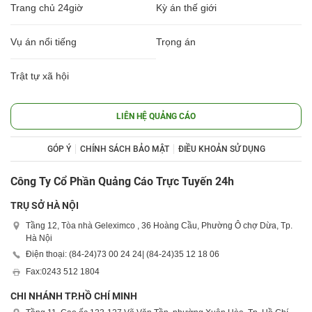
Trang chủ 24giờ
Kỳ án thế giới
Vụ án nổi tiếng
Trọng án
Trật tự xã hội
LIÊN HỆ QUẢNG CÁO
GÓP Ý
CHÍNH SÁCH BẢO MẬT
ĐIỀU KHOẢN SỬ DỤNG
Công Ty Cổ Phần Quảng Cáo Trực Tuyến 24h
TRỤ SỞ HÀ NỘI
Tầng 12, Tòa nhà Geleximco , 36 Hoàng Cầu, Phường Ô chợ Dừa, Tp.
Hà Nội
Điện thoại: (84-24)
73 00 24 24
| (84-24)
35 12 18 06
Fax:
0243 512 1804
CHI NHÁNH TP.HỒ CHÍ MINH