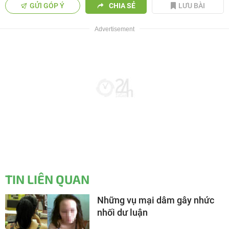
GỬI GÓP Ý
CHIA SẺ
LƯU BÀI
TIN LIÊN QUAN
Những vụ mại dâm gây nhức
nhối dư luận