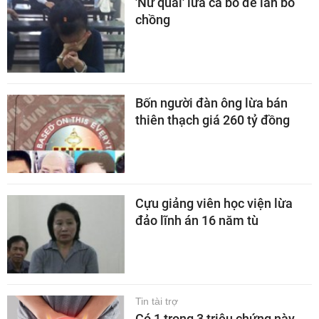
'Nữ quái' lừa cả bố đẻ lẫn bố
chồng
Bốn người đàn ông lừa bán
thiên thạch giá 260 tỷ đồng
Cựu giảng viên học viện lừa
đảo lĩnh án 16 năm tù
Tin tài trợ
Có 1 trong 3 triệu chứng này,