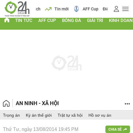
 vàng
Lịch
Tin mới
AFF Cup
Điểm chuẩn 2026
TIN TỨC
AFF CUP
BÓNG ĐÁ
GIẢI TRÍ
KINH DOA
AN NINH - XÃ HỘI
Trọng án
Kỳ án thế giới
Trật tự xã hội
Hồ sơ vụ án
Thứ Tư, ngày 13/08/2014 19:45 PM
CHIA SẺ