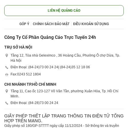
LIÊN HỆ QUẢNG CÁO
GÓP Ý
CHÍNH SÁCH BẢO MẬT
ĐIỀU KHOẢN SỬ DỤNG
Công Ty Cổ Phần Quảng Cáo Trực Tuyến 24h
TRỤ SỞ HÀ NỘI
Tầng 12, Tòa nhà Geleximco , 36 Hoàng Cầu, Phường Ô chợ Dừa, Tp.
Hà Nội
Điện thoại: (84-24)
73 00 24 24
| (84-24)
35 12 18 06
Fax:
0243 512 1804
CHI NHÁNH TP.HỒ CHÍ MINH
Tầng 11, Cao ốc 123-127 Võ Văn Tần, phường Xuân Hòa, Tp. Hồ Chí
Minh.
Điện thoại: (84-28)
73 00 24 24
GIẤY PHÉP THIẾT LẬP TRANG THÔNG TIN ĐIỆN TỬ TỔNG
HỢP TRÊN MẠNG.
Giấy phép số 180/GP-STTTT ngày cấp 11/12/2024 - Sở thông tin và truyền