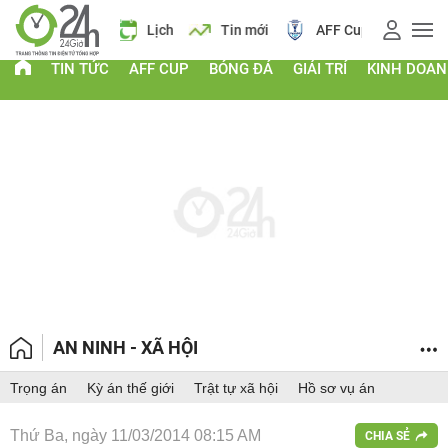
 vàng
Lịch
Tin mới
AFF Cup
Giá vàng
TIN TỨC
AFF CUP
BÓNG ĐÁ
GIẢI TRÍ
KINH DOA
AN NINH - XÃ HỘI
Trọng án
Kỳ án thế giới
Trật tự xã hội
Hồ sơ vụ án
Thứ Ba, ngày 11/03/2014 08:15 AM
CHIA SẺ