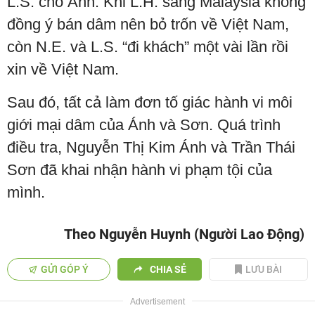
L.S. cho Ánh. Khi L.H. sang Malaysia không
đồng ý bán dâm nên bỏ trốn về Việt Nam,
còn N.E. và L.S. “đi khách” một vài lần rồi
xin về Việt Nam.
Sau đó, tất cả làm đơn tố giác hành vi môi
giới mại dâm của Ánh và Sơn. Quá trình
điều tra, Nguyễn Thị Kim Ánh và Trần Thái
Sơn đã khai nhận hành vi phạm tội của
mình.
Theo Nguyễn Huynh (Người Lao Động)
GỬI GÓP Ý
CHIA SẺ
LƯU BÀI