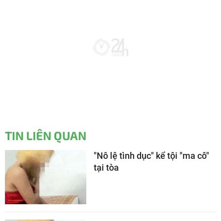
TIN LIÊN QUAN
"Nô lệ tình dục" kể tội "ma cô"
tại tòa