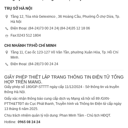
TRỤ SỞ HÀ NỘI
Tầng 12, Tòa nhà Geleximco , 36 Hoàng Cầu, Phường Ô chợ Dừa, Tp.
Hà Nội
Điện thoại: (84-24)
73 00 24 24
| (84-24)
35 12 18 06
Fax:
0243 512 1804
CHI NHÁNH TP.HỒ CHÍ MINH
Tầng 11, Cao ốc 123-127 Võ Văn Tần, phường Xuân Hòa, Tp. Hồ Chí
Minh.
Điện thoại: (84-28)
73 00 24 24
GIẤY PHÉP THIẾT LẬP TRANG THÔNG TIN ĐIỆN TỬ TỔNG
HỢP TRÊN MẠNG.
Giấy phép số 180/GP-STTTT ngày cấp 11/12/2024 - Sở thông tin và truyền
thông Hà Nội.
Giấy xác nhận thông báo cung cấp dịch vụ Mạng xã hội số 89 /GXN-
PTTH&TTĐT do Cục Phát thanh, Truyền hình và Thông tin Điện tử cấp ngày
13 tháng 6 năm 2025.
Chịu trách nhiệm quản lý nội dung: Phan Minh Tâm - Chủ tịch HĐQT.
Hotline:
0965 08 24 24