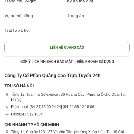
Trang chủ 24giờ
Kỳ án thế giới
Vụ án nổi tiếng
Trọng án
Trật tự xã hội
LIÊN HỆ QUẢNG CÁO
GÓP Ý
CHÍNH SÁCH BẢO MẬT
ĐIỀU KHOẢN SỬ DỤNG
Công Ty Cổ Phần Quảng Cáo Trực Tuyến 24h
TRỤ SỞ HÀ NỘI
Tầng 12, Tòa nhà Geleximco , 36 Hoàng Cầu, Phường Ô chợ Dừa, Tp.
Hà Nội
Điện thoại: (84-24)
73 00 24 24
| (84-24)
35 12 18 06
Fax:
0243 512 1804
CHI NHÁNH TP.HỒ CHÍ MINH
Tầng 11, Cao ốc 123-127 Võ Văn Tần, phường Xuân Hòa, Tp. Hồ Chí