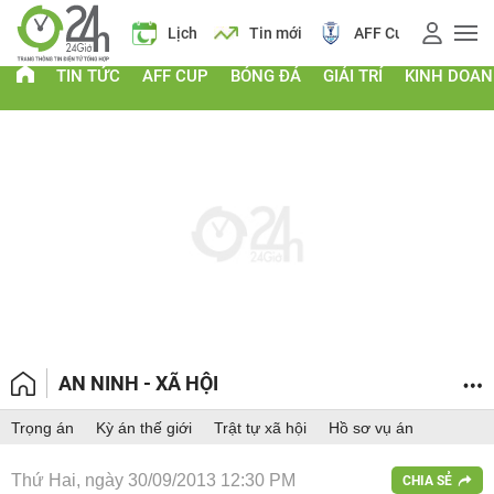
Giá vàng
Lịch
Tin mới
AFF Cup
Giá và
TIN TỨC
AFF CUP
BÓNG ĐÁ
GIẢI TRÍ
KINH DOA
AN NINH - XÃ HỘI
Trọng án
Kỳ án thế giới
Trật tự xã hội
Hồ sơ vụ án
Thứ Hai, ngày 30/09/2013 12:30 PM
CHIA SẺ