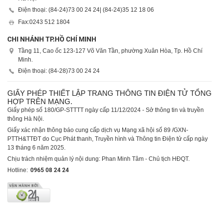
Điện thoại: (84-24)
73 00 24 24
| (84-24)
35 12 18 06
Fax:
0243 512 1804
CHI NHÁNH TP.HỒ CHÍ MINH
Tầng 11, Cao ốc 123-127 Võ Văn Tần, phường Xuân Hòa, Tp. Hồ Chí
Minh.
Điện thoại: (84-28)
73 00 24 24
GIẤY PHÉP THIẾT LẬP TRANG THÔNG TIN ĐIỆN TỬ TỔNG
HỢP TRÊN MẠNG.
Giấy phép số 180/GP-STTTT ngày cấp 11/12/2024 - Sở thông tin và truyền
thông Hà Nội.
Giấy xác nhận thông báo cung cấp dịch vụ Mạng xã hội số 89 /GXN-
PTTH&TTĐT do Cục Phát thanh, Truyền hình và Thông tin Điện tử cấp ngày
13 tháng 6 năm 2025.
Chịu trách nhiệm quản lý nội dung: Phan Minh Tâm - Chủ tịch HĐQT.
Hotline:
0965 08 24 24