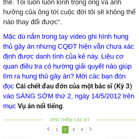
thế. Tôi luôn luôn kính trọng ông và ảnh
hưởng của ông tới cuộc đời tôi sẽ không thể
nào thay đổi được”.
Mặc dù nắm trong tay video ghi hình hung
thủ gây án nhưng CQĐT hiện vẫn chưa xác
định được danh tính của kẻ này. Liệu cơ
quan điều tra có hướng giải quyết nào giúp
tìm ra hung thủ gây án? Mời các bạn đón
đọc
Cái chết đau đớn của một bác sĩ (Kỳ 3)
vào SÁNG SỚM thứ 2, ngày 14/5/2012 trên
mục
Vụ án nổi tiếng
.
XEM THÊM CÁC KỲ
1
2
3
4