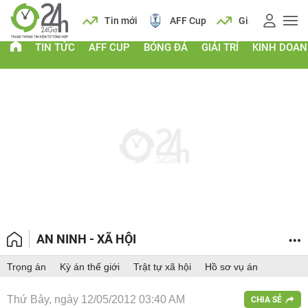
 vàng
Lịch
Tin mới
AFF Cup
Giá vàng
TIN TỨC
AFF CUP
BÓNG ĐÁ
GIẢI TRÍ
KINH DOA
AN NINH - XÃ HỘI
Trọng án
Kỳ án thế giới
Trật tự xã hội
Hồ sơ vụ án
Thứ Bảy, ngày 12/05/2012 03:40 AM
CHIA SẺ