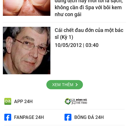
dung dịch này mỗi tối là sạch,
không cần đi Spa với bôi kem
như con gái
Cái chết đau đớn của một bác
sĩ (Kỳ 1)
10/05/2012 | 03:40
XEM THÊM
APP 24H
FANPAGE 24H
BÓNG ĐÁ 24H