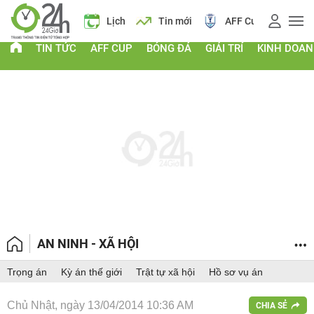
Giá vàng
Lịch
Tin mới
AFF Cup
Điểm chuẩn 202
TIN TỨC
AFF CUP
BÓNG ĐÁ
GIẢI TRÍ
KINH DOA
AN NINH - XÃ HỘI
Trọng án
Kỳ án thế giới
Trật tự xã hội
Hồ sơ vụ án
Chủ Nhật, ngày 13/04/2014 10:36 AM
CHIA SẺ