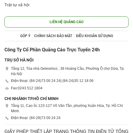
Trật tự xã hội
LIÊN HỆ QUẢNG CÁO
GÓP Ý
CHÍNH SÁCH BẢO MẬT
ĐIỀU KHOẢN SỬ DỤNG
Công Ty Cổ Phần Quảng Cáo Trực Tuyến 24h
TRỤ SỞ HÀ NỘI
Tầng 12, Tòa nhà Geleximco , 36 Hoàng Cầu, Phường Ô chợ Dừa, Tp.
Hà Nội
Điện thoại: (84-24)
73 00 24 24
| (84-24)
35 12 18 06
Fax:
0243 512 1804
CHI NHÁNH TP.HỒ CHÍ MINH
Tầng 11, Cao ốc 123-127 Võ Văn Tần, phường Xuân Hòa, Tp. Hồ Chí
Minh.
Điện thoại: (84-28)
73 00 24 24
GIẤY PHÉP THIẾT LẬP TRANG THÔNG TIN ĐIỆN TỬ TỔNG