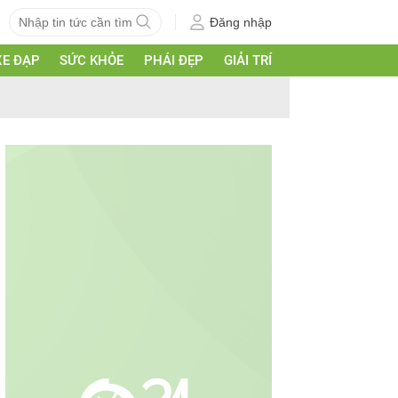
Đăng nhập
XE ĐẠP
SỨC KHỎE
PHÁI ĐẸP
GIẢI TRÍ