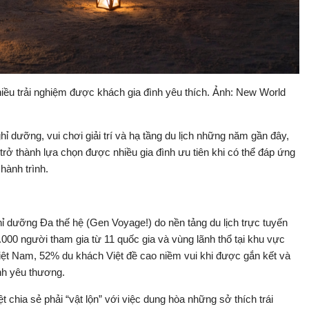
ều trải nghiệm được khách gia đình yêu thích. Ảnh: New World
ỉ dưỡng, vui chơi giải trí và hạ tầng du lịch những năm gần đây,
rở thành lựa chọn được nhiều gia đình ưu tiên khi có thể đáp ứng
hành trình.
ỉ dưỡng Đa thế hệ (Gen Voyage!) do nền tảng du lịch trực tuyến
.000 người tham gia từ 11 quốc gia và vùng lãnh thổ tại khu vực
t Nam, 52% du khách Việt đề cao niềm vui khi được gắn kết và
nh yêu thương.
 chia sẻ phải “vật lộn” với việc dung hòa những sở thích trái