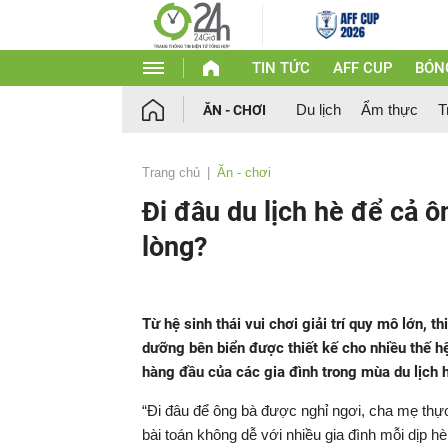
TIN TỨC
AFF CUP
BÓN
Du lịch
Ẩm thực
T
ĂN - CHƠI
Trang chủ
Ăn - chơi
Đi đâu du lịch hè để cả ô
lòng?
Từ hệ sinh thái vui chơi giải trí quy mô lớn, 
dưỡng bên biển được thiết kế cho nhiều thế 
hàng đầu của các gia đình trong mùa du lịch 
“Đi đâu để ông bà được nghỉ ngơi, cha mẹ thực 
bài toán không dễ với nhiều gia đình mỗi dịp h