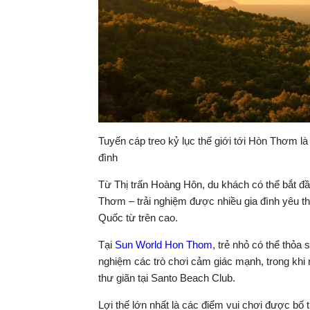
Tuyến cáp treo kỷ lục thế giới tới Hòn Thơm là
đình
Từ Thị trấn Hoàng Hôn, du khách có thể bắt đầu
Thơm – trải nghiệm được nhiều gia đình yêu t
Quốc từ trên cao.
Tại
Sun World Hon Thom
, trẻ nhỏ có thể thỏa
nghiệm các trò chơi cảm giác mạnh, trong khi 
thư giãn tại Santo Beach Club.
Lợi thế lớn nhất là các điểm vui chơi được bố tr