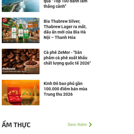
qua “Top 100 danh lam
thắng cảnh”
Bia Thabrew Silver,
Thabrew Lager ra mắt,
dấu ấn mới của Bia Hà
Nội – Thanh Hóa
Cà phê ZeMor - "Sản
phẩm cà phê xuất khẩu
chất lượng quốc tế 2026"
Kinh Đô bao phủ gần
100.000 điểm bán mùa
Trung thu 2026
ẨM THỰC
Xem thêm