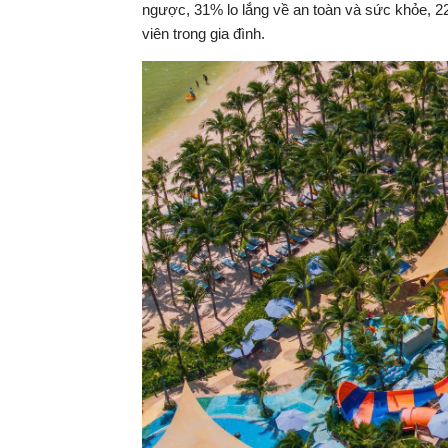
ngược, 31% lo lắng về an toàn và sức khỏe, 
viên trong gia đình.