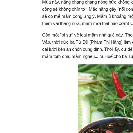
Mùa này, nắng chang chang nóng bức không k
còng sẽ không chín tới. Mặc nắng gây "nổi đom
sẽ có mẻ mắm còng ưng ý. Mắm ủ khoảng một 
thêm vài tháng nữa, mắm mới thật hao cơm! C
Còn một "bí sử" về loại mắm nhà quê này. Th
Vấp, thời đức bà Từ Dũ (Phạm Thị Hằng) làm 
cái lưỡi kén ăn chốn cung đình. Thời ấy, cứ 
mắm tôm chà, mắm nghêu... ra Huế cho bà Từ