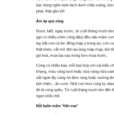
bạc búng nghe tanh tách dưới chân ruộng, bọn 
phác thật gần kề!
Ấm áp quà sông
Được biết, ngày trước, từ cuối tháng mười âm 
(gò có nhiều chim công đậu) đều nấu mâm cơ
tay bắt con cá lóc đồng mập ú trong ao, con c
thật khéo, cắt mớ đọt rau lang mập mạp, bới 
gió hoà, mùa lúa sau trúng hơn mùa trước.
Còng có nhiều loại, mỗi loại hợp với vài kiểu 
khạng, màu vàng tươi hoặc nửa vàng nửa xanh 
sắt ngoé lấy càng nó đem rang hoặc nướng ăn c
bột chiên... ăn cơm. Nhỏ con hơn còng ta, dán
đó là còng quều. Từ cuối tháng mười âm đến th
ngon khỏi chê.
Nỗi buồn mắm "tiến vua"