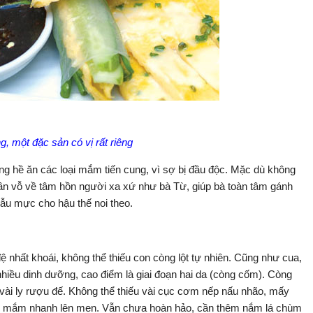
 một đặc sản có vị rất riêng
 hề ăn các loại mắm tiến cung, vì sợ bị đầu độc. Mặc dù không
 vỗ về tâm hồn người xa xứ như bà Từ, giúp bà toàn tâm gánh
ẫu mực cho hậu thế noi theo.
nhất khoái, không thể thiếu con còng lột tự nhiên. Cũng như cua,
t nhiều dinh dưỡng, cao điểm là giai đoạn hai da (còng cốm). Còng
g vài ly rượu đế. Không thể thiếu vài cục cơm nếp nấu nhão, mấy
để mắm nhanh lên men. Vẫn chưa hoàn hảo, cần thêm nắm lá chùm