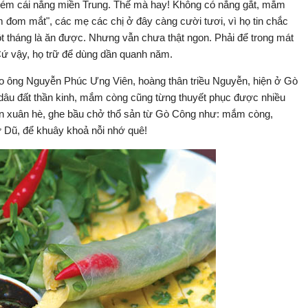
ém cái nắng miền Trung. Thế mà hay! Không có nắng gắt, mắm
 đom mắt", các mẹ các chị ở đây càng cười tươi, vì họ tin chắc
tháng là ăn được. Nhưng vẫn chưa thật ngon. Phải để trong mát
ứ vậy, họ trữ để dùng dần quanh năm.
eo ông Nguyễn Phúc Ưng Viên, hoàng thân triều Nguyễn, hiện ở Gò
dâu đất thần kinh, mắm còng cũng từng thuyết phục được nhiều
đến xuân hè, ghe bầu chở thổ sản từ Gò Công như: mắm còng,
 Dũ, để khuây khoả nỗi nhớ quê!