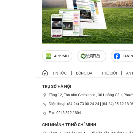
APP 24H
FANP
TIN TỨC
BÓNG ĐÁ
THẾ GIỚI
AN 
TRỤ SỞ HÀ NỘI
Tầng 12, Tòa nhà Geleximco , 36 Hoàng Cầu, Phườ
Điện thoại: (84-24) 73 00 24 24 | (84-24) 35 12 18 0
Fax: 0243 512 1804
CHI NHÁNH TP.HỒ CHÍ MINH