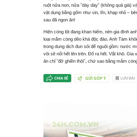
ruột nửa non, nửa "dày dày" (không quá già) v
vật dụng bằng gốm như vịn, tĩn, khạp nhỏ – bê
sau đã ngon ăn!
Hiện còng lột đang khan hiếm, nên gia đình an
loại mắm còng dẻo khá độc đáo. Anh Tám khôn
trong dung dịch đun sôi để nguội gồm: nước 
vôi sẽ nổi hết lên trên. Đổ ra hết. Vắt khô. G
ăn chỉ "đỡ ghiền thôi", chứ sao bằng mắm còng 
GỬI GÓP Ý
LƯU BÀI
CHIA SẺ