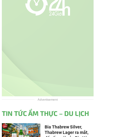
Advertisement
TIN TỨC ẨM THỰC – DU LỊCH
Bia Thabrew Silver,
Thabrew Lager ra mắt,