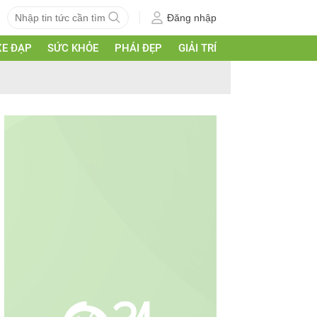
Đăng nhập
XE ĐẠP
SỨC KHỎE
PHÁI ĐẸP
GIẢI TRÍ