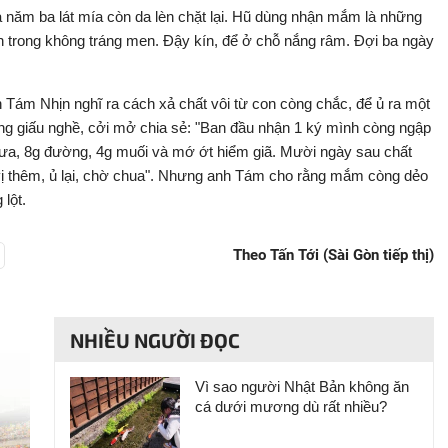
à năm ba lát mía còn da lèn chặt lại. Hũ dùng nhận mắm là những
n trong không tráng men. Đậy kín, để ở chỗ nắng râm. Đợi ba ngày
h Tám Nhịn nghĩ ra cách xả chất vôi từ con còng chắc, để ủ ra một
g giấu nghề, cởi mở chia sẻ: "Ban đầu nhận 1 ký mình còng ngập
mưa, 8g đường, 4g muối và mớ ớt hiểm giã. Mười ngày sau chất
ia vị thêm, ủ lại, chờ chua". Nhưng anh Tám cho rằng mắm còng dẻo
lột.
Theo Tấn Tới (Sài Gòn tiếp thị)
NHIỀU NGƯỜI ĐỌC
Vì sao người Nhật Bản không ăn
cá dưới mương dù rất nhiều?