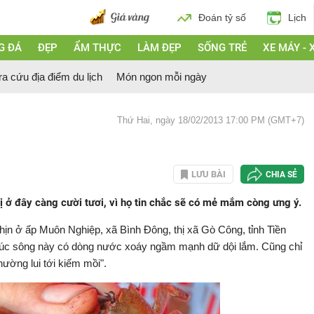
Đoán tỷ số
Lịch
G ĐÁ
ĐẸP
ẨM THỰC
LÀM ĐẸP
SỐNG TRẺ
XE MÁY - 
ra cứu địa điểm du lịch
Món ngon mỗi ngày
Thứ Hai, ngày 18/02/2013 17:00 PM (GMT+7)
LƯU BÀI
CHIA SẺ
 ở đây càng cười tươi, vì họ tin chắc sẽ có mẻ mắm còng ưng ý.
 ở ấp Muôn Nghiệp, xã Bình Đông, thị xã Gò Công, tỉnh Tiền
"Khúc sông này có dòng nước xoáy ngầm mạnh dữ dội lắm. Cũng chỉ
hường lui tới kiếm mồi".