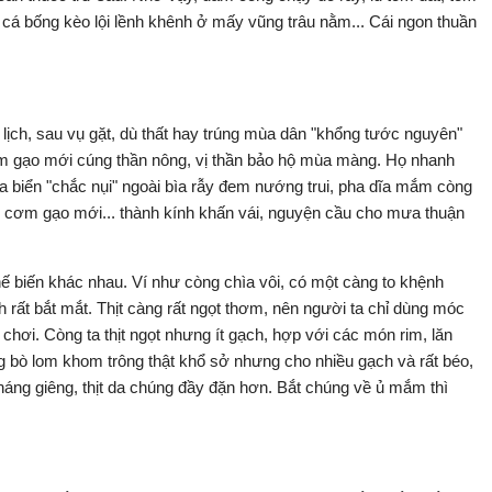
cá bống kèo lội lềnh khênh ở mấy vũng trâu nằm... Cái ngon thuần
lịch, sau vụ gặt, dù thất hay trúng mùa dân "khổng tước nguyên"
m gạo mới cúng thần nông, vị thần bảo hộ mùa màng. Họ nhanh
ua biển "chắc nụi" ngoài bìa rẫy đem nướng trui, pha dĩa mắm còng
tô cơm gạo mới... thành kính khấn vái, nguyện cầu cho mưa thuận
chế biến khác nhau. Ví như còng chìa vôi, có một càng to khệnh
rất bắt mắt. Thịt càng rất ngọt thơm, nên người ta chỉ dùng móc
hơi. Còng ta thịt ngọt nhưng ít gạch, hợp với các món rim, lăn
g bò lom khom trông thật khổ sở nhưng cho nhiều gạch và rất béo,
áng giêng, thịt da chúng đầy đặn hơn. Bắt chúng về ủ mắm thì