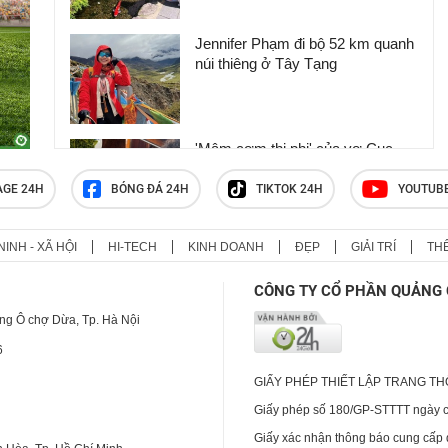
Jennifer Phạm đi bộ 52 km quanh
núi thiêng ở Tây Tạng
'Mâm cơm thị phi' của vợ Cục
trưởng Xuân Bắc phần chồng, và
cách bênh vực mâm cơm vợ nấu
AGE 24H
BÓNG ĐÁ 24H
TIKTOK 24H
YOUTUB
khiến nhiều người nể phục
NINH - XÃ HỘI
HI-TECH
KINH DOANH
ĐẸP
GIẢI TRÍ
TH
Vợ chồng U70 ở Đồng Tháp lái xe
máy du lịch xuyên Việt 92 ngày,
CÔNG TY CỔ PHẦN QUẢNG 
qua hơn 9.000km
ng Ô chợ Dừa, Tp. Hà Nội
6
GIẤY PHÉP THIẾT LẬP TRANG T
Giấy phép số 180/GP-STTTT ngày cấ
Giấy xác nhận thông báo cung cấp