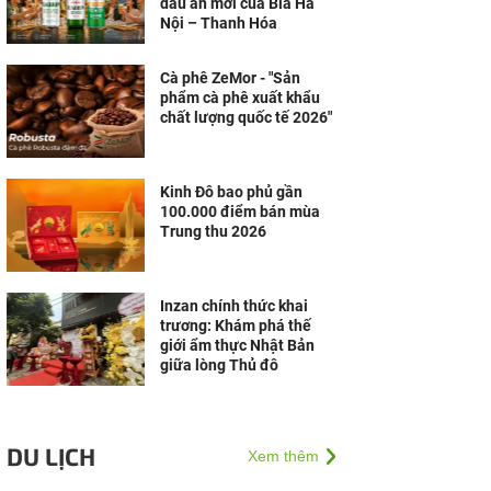
dấu ấn mới của Bia Hà
Nội – Thanh Hóa
Cà phê ZeMor - "Sản
phẩm cà phê xuất khẩu
chất lượng quốc tế 2026"
Kinh Đô bao phủ gần
100.000 điểm bán mùa
Trung thu 2026
Inzan chính thức khai
trương: Khám phá thế
giới ẩm thực Nhật Bản
giữa lòng Thủ đô
DU LỊCH
Xem thêm