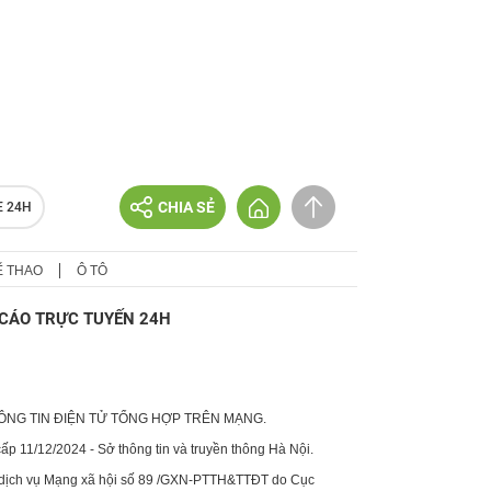
CHIA SẺ
E 24H
Ể THAO
Ô TÔ
CÁO TRỰC TUYẾN 24H
HÔNG TIN ĐIỆN TỬ TỔNG HỢP TRÊN MẠNG.
p 11/12/2024 - Sở thông tin và truyền thông Hà Nội.
 dịch vụ Mạng xã hội số 89 /GXN-PTTH&TTĐT do Cục