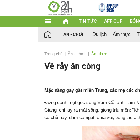
TIN TỨC
AFF CUP
BÓN
Du lịch
Ẩm thực
T
ĂN - CHƠI
Trang chủ
Ăn - chơi
Ẩm thực
Về rẫy ăn còng
Mặc nắng gay gắt miền Trung, các mẹ các chị
Đứng cạnh một góc sông Vàm Cỏ, anh Tám Nhịn
Giang, chỉ tay ra mặt sông, giọng trìu mến: 
có chỗ này, đám cá ngát, chìa vôi, bông lau... t