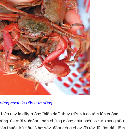
vùng nước lợ gần cửa sông
ện nay là dãy ruộng "biền dai", thuỷ triều và cá tôm lên xuống
ỉ trồng lúa một vụ/năm, toàn những giống chịu phèn lợ và kháng sâu
 cần thuốc trừ sâu. Nhờ vậy, đám còng chạy đỏ rẫy, lũ tôm đất, tôm