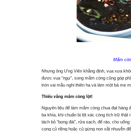
Mắm còng,
Nhưng ông Ưng Viên khẳng định, vua xưa không
được vua "ngự", song mắm còng cũng góp phần
tròn vai mẫu nghi thiên hạ và làm một bà mẹ m
Thiếu vắng mắm còng lột!
Nguyên liệu để làm mắm còng chua đạt hàng đệ 
ba khía, khi chuẩn bị lột xác còng tích trữ thậ
tách bỏ "bọng đái", rửa sạch, để ráo, cho uốn
cọng củ riềng hoặc củ gừng non xắt nhuyễn 