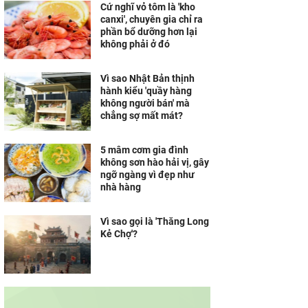
Cứ nghĩ vỏ tôm là 'kho
canxi', chuyên gia chỉ ra
phần bổ dưỡng hơn lại
không phải ở đó
Vì sao Nhật Bản thịnh
hành kiểu 'quầy hàng
không người bán' mà
chẳng sợ mất mát?
5 mâm cơm gia đình
không sơn hào hải vị, gây
ngỡ ngàng vì đẹp như
nhà hàng
Vì sao gọi là 'Thăng Long
Kẻ Chợ'?