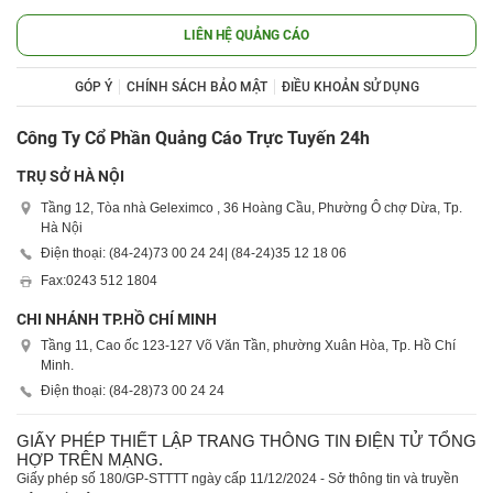
LIÊN HỆ QUẢNG CÁO
GÓP Ý
CHÍNH SÁCH BẢO MẬT
ĐIỀU KHOẢN SỬ DỤNG
Công Ty Cổ Phần Quảng Cáo Trực Tuyến 24h
TRỤ SỞ HÀ NỘI
Tầng 12, Tòa nhà Geleximco , 36 Hoàng Cầu, Phường Ô chợ Dừa, Tp.
Hà Nội
Điện thoại: (84-24)
73 00 24 24
| (84-24)
35 12 18 06
Fax:
0243 512 1804
CHI NHÁNH TP.HỒ CHÍ MINH
Tầng 11, Cao ốc 123-127 Võ Văn Tần, phường Xuân Hòa, Tp. Hồ Chí
Minh.
Điện thoại: (84-28)
73 00 24 24
GIẤY PHÉP THIẾT LẬP TRANG THÔNG TIN ĐIỆN TỬ TỔNG
HỢP TRÊN MẠNG.
Giấy phép số 180/GP-STTTT ngày cấp 11/12/2024 - Sở thông tin và truyền