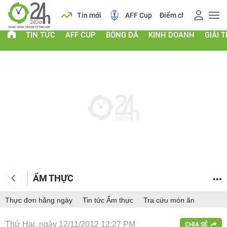
 vàng
Lịch
Tin mới
AFF Cup
Điểm chuẩn 2026
TIN TỨC
AFF CUP
BÓNG ĐÁ
KINH DOANH
GIẢI T
ẨM THỰC
Thực đơn hằng ngày
Tin tức Ẩm thực
Tra cứu món ăn
Thứ Hai, ngày 12/11/2012 12:27 PM
CHIA SẺ