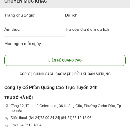
CHUYÊN MỤC KHÁC
Trang chủ 24giờ
Du lịch
Ẩm thực
Tra cứu địa điểm du lịch
Món ngon mỗi ngày
LIÊN HỆ QUẢNG CÁO
GÓP Ý
CHÍNH SÁCH BẢO MẬT
ĐIỀU KHOẢN SỬ DỤNG
Công Ty Cổ Phần Quảng Cáo Trực Tuyến 24h
TRỤ SỞ HÀ NỘI
Tầng 12, Tòa nhà Geleximco , 36 Hoàng Cầu, Phường Ô chợ Dừa, Tp.
Hà Nội
Điện thoại: (84-24)
73 00 24 24
| (84-24)
35 12 18 06
Fax:
0243 512 1804