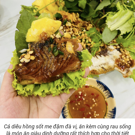
Cá diêu hồng sốt me đậm đà vị, ăn kèm cùng rau sống
là món ăn giàu dinh dưỡng rất thích hợp cho thời tiết