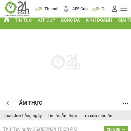
 vàng
Lịch
Tin mới
AFF Cup
Giá vàng
TIN TỨC
AFF CUP
BÓNG ĐÁ
KINH DOANH
GIẢI T
ẨM THỰC
Thực đơn hằng ngày
Tin tức Ẩm thực
Tra cứu món ăn
Thứ Tư, ngày 26/06/2024 15:00 PM
CHIA SẺ