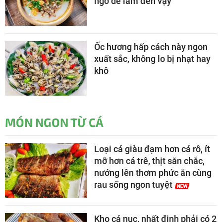
ngờ dễ làm đến vậy
Ốc hương hấp cách này ngon
xuất sắc, không lo bị nhạt hay
khô
MÓN NGON TỪ CÁ
Loại cá giàu đạm hơn cá rô, ít
mỡ hơn cá trê, thịt săn chắc,
nướng lên thơm phức ăn cùng
rau sống ngon tuyệt
Kho cá nục, nhất định phải có 2