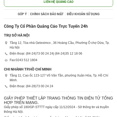
LIÊN HỆ QUẢNG CÁO
GÓP Ý
CHÍNH SÁCH BẢO MẬT
ĐIỀU KHOẢN SỬ DỤNG
Công Ty Cổ Phần Quảng Cáo Trực Tuyến 24h
TRỤ SỞ HÀ NỘI
Tầng 12, Tòa nhà Geleximco , 36 Hoàng Cầu, Phường Ô chợ Dừa, Tp.
Hà Nội
Điện thoại: (84-24)
73 00 24 24
| (84-24)
35 12 18 06
Fax:
0243 512 1804
CHI NHÁNH TP.HỒ CHÍ MINH
Tầng 11, Cao ốc 123-127 Võ Văn Tần, phường Xuân Hòa, Tp. Hồ Chí
Minh.
Điện thoại: (84-28)
73 00 24 24
GIẤY PHÉP THIẾT LẬP TRANG THÔNG TIN ĐIỆN TỬ TỔNG
HỢP TRÊN MẠNG.
Giấy phép số 180/GP-STTTT ngày cấp 11/12/2024 - Sở thông tin và truyền
thông Hà Nội.