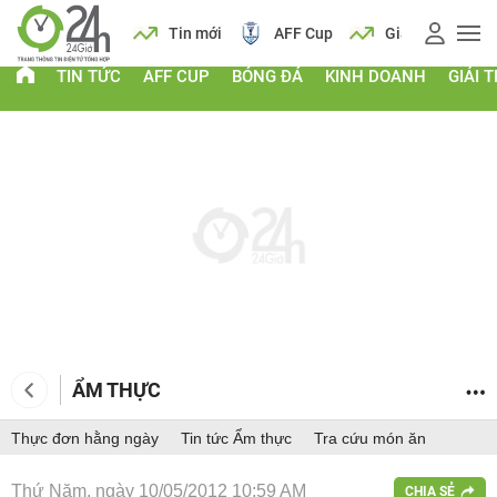
 vàng
Lịch
Tin mới
AFF Cup
Giá vàng
TIN TỨC
AFF CUP
BÓNG ĐÁ
KINH DOANH
GIẢI T
ẨM THỰC
Thực đơn hằng ngày
Tin tức Ẩm thực
Tra cứu món ăn
Thứ Năm, ngày 10/05/2012 10:59 AM
CHIA SẺ