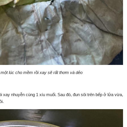
một lúc cho mềm rồi xay sẽ rất thơm và dẻo
xay nhuyễn cùng 1 xíu muối. Sau đó, đun sôi trên bếp ở lửa vừa,
i.