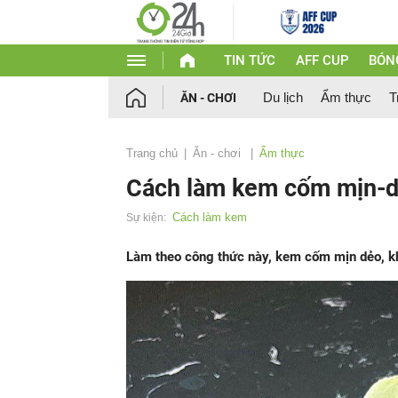
TIN TỨC
AFF CUP
BÓN
Du lịch
Ẩm thực
T
ĂN - CHƠI
Trang chủ
Ăn - chơi
Ẩm thực
Cách làm kem cốm mịn-dẻ
Cách làm kem
Sự kiện:
Làm theo công thức này, kem cốm mịn dẻo, 