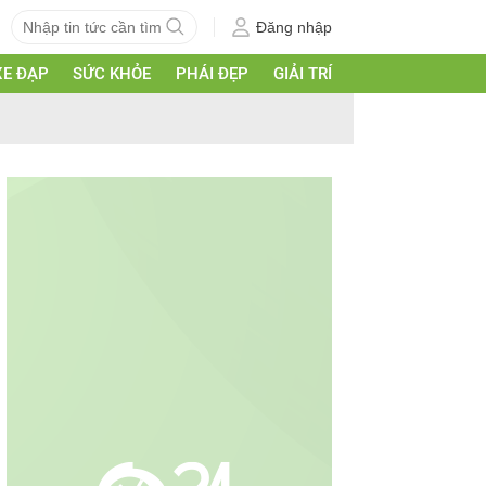
Đăng nhập
XE ĐẠP
SỨC KHỎE
PHÁI ĐẸP
GIẢI TRÍ