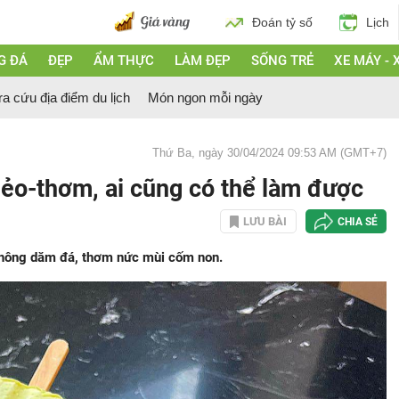
Đoán tỷ số
Lịch
G ĐÁ
ĐẸP
ẨM THỰC
LÀM ĐẸP
SỐNG TRẺ
XE MÁY - 
ra cứu địa điểm du lịch
Món ngon mỗi ngày
Thứ Ba, ngày 30/04/2024 09:53 AM (GMT+7)
o-thơm, ai cũng có thể làm được
LƯU BÀI
CHIA SẺ
không dăm đá, thơm nức mùi cốm non.