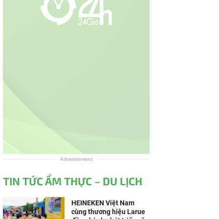
Advertisement
TIN TỨC ẨM THỰC – DU LỊCH
HEINEKEN Việt Nam
cùng thương hiệu Larue