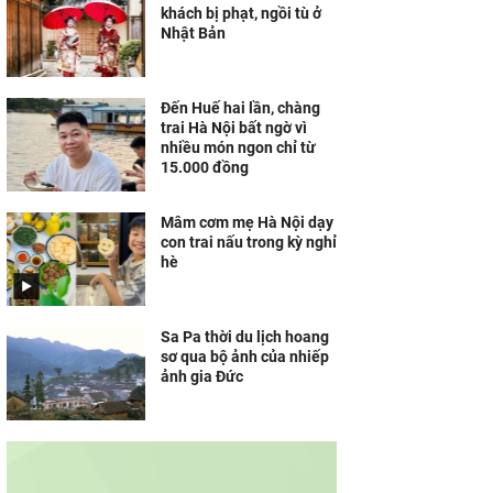
khách bị phạt, ngồi tù ở
Kinh Đô bao phủ gần
Nhật Bản
100.000 điểm bán mùa
Trung thu 2026
Đến Huế hai lần, chàng
trai Hà Nội bất ngờ vì
nhiều món ngon chỉ từ
15.000 đồng
Mâm cơm mẹ Hà Nội dạy
con trai nấu trong kỳ nghỉ
hè
Sa Pa thời du lịch hoang
sơ qua bộ ảnh của nhiếp
ảnh gia Đức