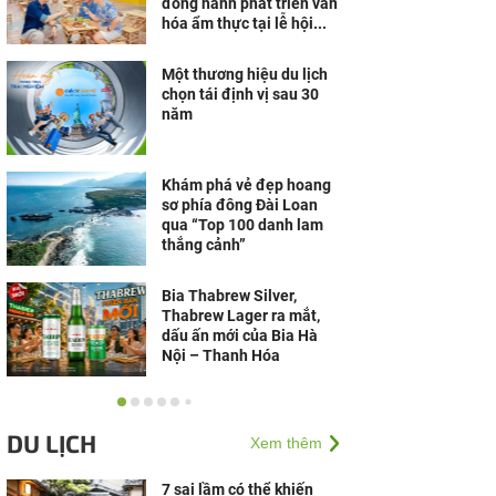
đồng hành phát triển văn
hóa ẩm thực tại lễ hội...
Một thương hiệu du lịch
chọn tái định vị sau 30
năm
Khám phá vẻ đẹp hoang
sơ phía đông Đài Loan
qua “Top 100 danh lam
thắng cảnh”
Bia Thabrew Silver,
Thabrew Lager ra mắt,
dấu ấn mới của Bia Hà
Nội – Thanh Hóa
Cà phê ZeMor - "Sản
phẩm cà phê xuất khẩu
DU LỊCH
Xem thêm
chất lượng quốc tế 2026"
7 sai lầm có thể khiến