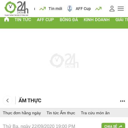
 vàng
Lịch
Tin mới
AFF Cup
Giá vàng
TIN TỨC
AFF CUP
BÓNG ĐÁ
KINH DOANH
GIẢI T
ẨM THỰC
Thực đơn hằng ngày
Tin tức Ẩm thực
Tra cứu món ăn
Thứ Ba, ngày 22/09/2020 19:00 PM
CHIA SẺ