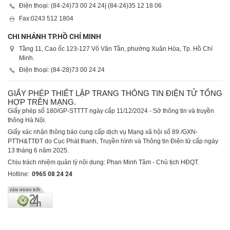
Điện thoại: (84-24)
73 00 24 24
| (84-24)
35 12 18 06
Fax:
0243 512 1804
CHI NHÁNH TP.HỒ CHÍ MINH
Tầng 11, Cao ốc 123-127 Võ Văn Tần, phường Xuân Hòa, Tp. Hồ Chí
Minh.
Điện thoại: (84-28)
73 00 24 24
GIẤY PHÉP THIẾT LẬP TRANG THÔNG TIN ĐIỆN TỬ TỔNG
HỢP TRÊN MẠNG.
Giấy phép số 180/GP-STTTT ngày cấp 11/12/2024 - Sở thông tin và truyền
thông Hà Nội.
Giấy xác nhận thông báo cung cấp dịch vụ Mạng xã hội số 89 /GXN-
PTTH&TTĐT do Cục Phát thanh, Truyền hình và Thông tin Điện tử cấp ngày
13 tháng 6 năm 2025.
Chịu trách nhiệm quản lý nội dung: Phan Minh Tâm - Chủ tịch HĐQT.
Hotline:
0965 08 24 24