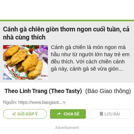
Cánh gà chiên giòn thơm ngon cuối tuần, cả
nhà cùng thích
Cánh gà chiên là món ngon mà
hầu như từ người lớn hay trẻ em
đều thích. Với cách chiên cánh
gà này, cánh gà sẽ vừa giòn...
Theo Linh Trang (Theo Tasty)
(Báo Giao thông)
Nguồn: https://www.baogiaot...
GỬI GÓP Ý
CHIA SẺ
LƯU BÀI