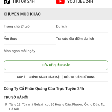
TIKTOK 24H
YOUTUBE 24H
CHUYÊN MỤC KHÁC
Trang chủ 24giờ
Du lịch
Ẩm thực
Tra cứu địa điểm du lịch
Món ngon mỗi ngày
LIÊN HỆ QUẢNG CÁO
GÓP Ý
CHÍNH SÁCH BẢO MẬT
ĐIỀU KHOẢN SỬ DỤNG
Công Ty Cổ Phần Quảng Cáo Trực Tuyến 24h
TRỤ SỞ HÀ NỘI
Tầng 12, Tòa nhà Geleximco , 36 Hoàng Cầu, Phường Ô chợ Dừa, Tp.
Hà Nội