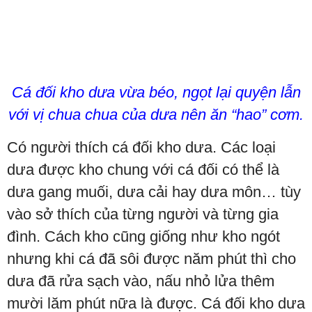
Cá đối kho dưa vừa béo, ngọt lại quyện lẫn
với vị chua chua của dưa nên ăn “hao” cơm.
Có người thích cá đối kho dưa. Các loại
dưa được kho chung với cá đối có thể là
dưa gang muối, dưa cải hay dưa môn… tùy
vào sở thích của từng người và từng gia
đình. Cách kho cũng giống như kho ngót
nhưng khi cá đã sôi được năm phút thì cho
dưa đã rửa sạch vào, nấu nhỏ lửa thêm
mười lăm phút nữa là được. Cá đối kho dưa