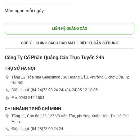
Món ngon mỗi ngày
LIÊN HỆ QUẢNG CÁO
GÓP Ý
CHÍNH SÁCH BẢO MẬT
ĐIỀU KHOẢN SỬ DỤNG
Công Ty Cổ Phần Quảng Cáo Trực Tuyến 24h
TRỤ SỞ HÀ NỘI
Tầng 12, Tòa nhà Geleximco , 36 Hoàng Cầu, Phường Ô chợ Dừa, Tp.
Hà Nội
Điện thoại: (84-24)
73 00 24 24
| (84-24)
35 12 18 06
Fax:
0243 512 1804
CHI NHÁNH TP.HỒ CHÍ MINH
Tầng 11, Cao ốc 123-127 Võ Văn Tần, phường Xuân Hòa, Tp. Hồ Chí
Minh.
Điện thoại: (84-28)
73 00 24 24