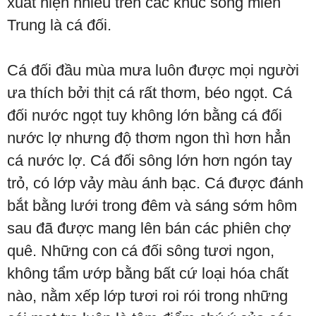
xuất hiện nhiều trên các khúc sông miền
Trung là cá đối.
Cá đối đầu mùa mưa luôn được mọi người
ưa thích bởi thịt cá rất thơm, béo ngọt. Cá
đối nước ngọt tuy không lớn bằng cá đối
nước lợ nhưng độ thơm ngon thì hơn hẳn
cá nước lợ. Cá đối sông lớn hơn ngón tay
trỏ, có lớp vảy màu ánh bạc. Cá được đánh
bắt bằng lưới trong đêm và sáng sớm hôm
sau đã được mang lên bán các phiên chợ
quê. Những con cá đối sông tươi ngon,
không tẩm ướp bằng bất cứ loại hóa chất
nào, nằm xếp lớp tươi roi rói trong những