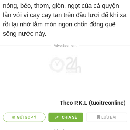
nóng, béo, thơm, giòn, ngọt của cá quyện
lẫn với vị cay cay tan trên đầu lưỡi để khi xa
rồi lại nhớ lắm món ngon chốn đồng quê
sông nước này.
Theo P.K.L (tuoitreonline)
GỬI GÓP Ý
CHIA SẺ
LƯU BÀI