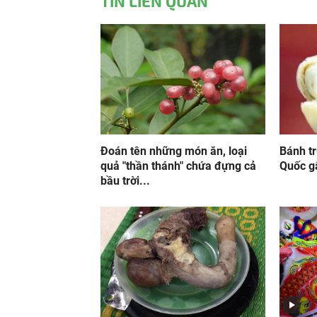
TIN LIÊN QUAN
Đoán tên những món ăn, loại
Bánh t
quả "thần thánh" chứa đựng cả
Quốc g
bầu trời...