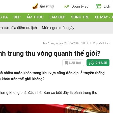
Đoán tỷ số
Lịch
G ĐÁ
ĐẸP
ẨM THỰC
LÀM ĐẸP
SỐNG TRẺ
XE MÁY - 
ra cứu địa điểm du lịch
Món ngon mỗi ngày
Thứ Sáu, ngày 21/09/2018 19:00 PM (GMT+7)
ánh trung thu vòng quanh thế giới?
LƯU BÀI
CHIA SẺ
à nhiều nước khác trong khu vực cũng đón dịp lễ truyền thống
c khác trên thế giới không?
ưng không phải đâu nhé. Bạn có biết đây là bánh trung thu