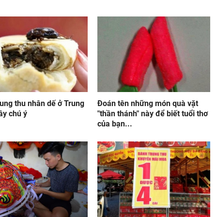
rung thu nhân dế ở Trung
Đoán tên những món quà vặt
ây chú ý
"thần thánh" này để biết tuổi thơ
của bạn...