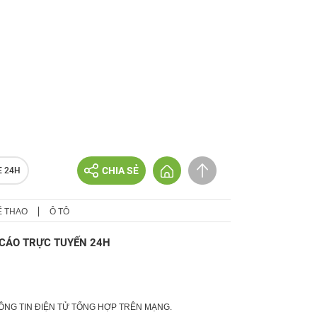
CHIA SẺ
E 24H
Ể THAO
Ô TÔ
CÁO TRỰC TUYẾN 24H
HÔNG TIN ĐIỆN TỬ TỔNG HỢP TRÊN MẠNG.