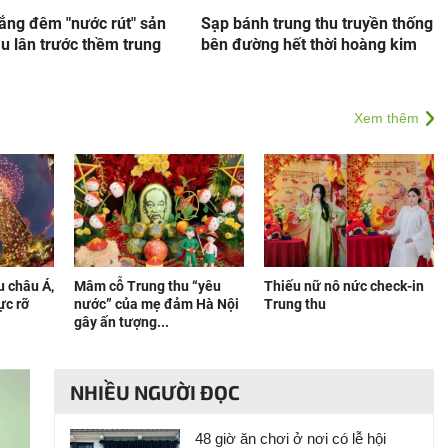
rắng đêm "nước rút" sản
Sạp bánh trung thu truyền thống
u lân trước thềm trung
bên đường hết thời hoàng kim
Xem thêm
u châu Á,
Mâm cỗ Trung thu “yêu
Thiếu nữ nô nức check-in
ực rỡ
nước” của mẹ đảm Hà Nội
Trung thu
gây ấn tượng...
NHIỀU NGƯỜI ĐỌC
48 giờ ăn chơi ở nơi có lễ hội