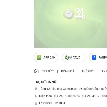
APP 24H
FANP
TIN TỨC
BÓNG ĐÁ
THẾ GIỚI
AN 
TRỤ SỞ HÀ NỘI
Tầng 12, Tòa nhà Geleximco , 36 Hoàng Cầu, Phườ
Điện thoại: (84-24) 73 00 24 24 | (84-24) 35 12 18 0
Fax: 0243 512 1804