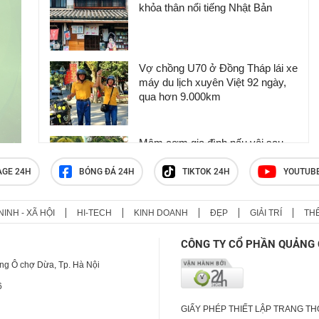
khỏa thân nổi tiếng Nhật Bản
Vợ chồng U70 ở Đồng Tháp lái xe
máy du lịch xuyên Việt 92 ngày,
qua hơn 9.000km
Mâm cơm gia đình nấu vội sau
giờ tan ca gây chú ý
AGE 24H
BÓNG ĐÁ 24H
TIKTOK 24H
YOUTUB
NINH - XÃ HỘI
HI-TECH
KINH DOANH
ĐẸP
GIẢI TRÍ
TH
Vì sao Nhật Bản thịnh hành kiểu
'quầy hàng không người bán' mà
CÔNG TY CỔ PHẦN QUẢNG 
chẳng sợ mất mát?
ng Ô chợ Dừa, Tp. Hà Nội
6
GIẤY PHÉP THIẾT LẬP TRANG T