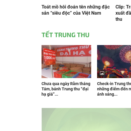
Toát mồ hôi đoán tên những đặc
Clip: T
sản “siêu độc” của Việt Nam
xuất đầ
thu
TẾT TRUNG THU
Chưa qua ngày Rằm tháng
Check-in Trung th
Tám, bánh Trung thu “đại
những điểm đến r
hạ giá”...
ánh sáng...