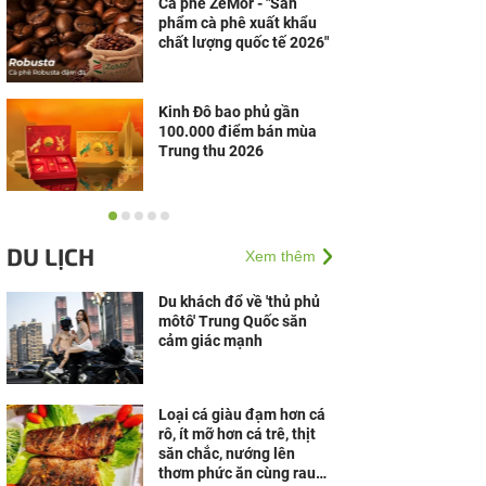
Cà phê ZeMor - "Sản
phẩm cà phê xuất khẩu
chất lượng quốc tế 2026"
Kinh Đô bao phủ gần
100.000 điểm bán mùa
Trung thu 2026
Inzan chính thức khai
trương: Khám phá thế
DU LỊCH
Xem thêm
giới ẩm thực Nhật Bản
giữa lòng Thủ đô
Du khách đổ về 'thủ phủ
môtô' Trung Quốc săn
cảm giác mạnh
Loại cá giàu đạm hơn cá
rô, ít mỡ hơn cá trê, thịt
săn chắc, nướng lên
thơm phức ăn cùng rau