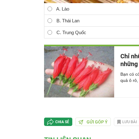
A. Lào
B. Thái Lan
C. Trung Quốc
Chỉ nh
những 
Bạn có c
quả ô rô
GỬI GÓP Ý
LƯU BÀI
CHIA SẺ