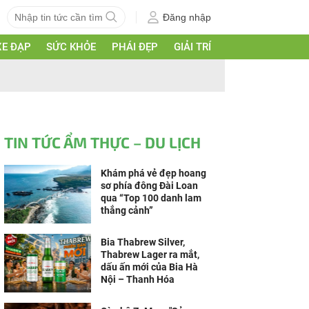
Đăng nhập
XE ĐẠP
SỨC KHỎE
PHÁI ĐẸP
GIẢI TRÍ
TIN TỨC ẨM THỰC – DU LỊCH
Khám phá vẻ đẹp hoang
sơ phía đông Đài Loan
qua “Top 100 danh lam
thắng cảnh”
Bia Thabrew Silver,
Thabrew Lager ra mắt,
dấu ấn mới của Bia Hà
Nội – Thanh Hóa