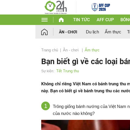
TIN TỨC
AFF CUP
BÓN
Du lịch
Ẩm thực
T
ĂN - CHƠI
Trang chủ
Ăn - chơi
Ẩm thực
Bạn biết gì về các loại b
Tết Trung thu
Sự kiện:
Không chỉ riêng Việt Nam có bánh trung thu m
này. Bạn có biết gì về bánh trung thu các nướ
1
Trông giống bánh nướng của Việt Nam nh
của nước nào không?