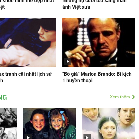
h khoe hình thể đẹp nhất
Những nụ cười tỏa sáng màn
iệt
ảnh Việt xưa
x tranh cãi nhất lịch sử
"Bố già" Marlon Brando: Bi kịch
nh
1 huyền thoại
NG
Xem thêm