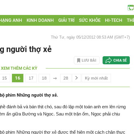
 HẠNG ANH
KINH DOANH
GIẢI TRÍ
SỨC KHỎE
HI-TECH
THẾ
Thứ Tư, ngày 05/12/2012 08:53 AM (GMT+7)
g người thợ xẻ
LƯU BÀI
CHIA SẺ
XEM THÊM CÁC KỲ
16
15
17
18
28
Kỳ mới nhất
 bộ phim Những người thợ xẻ.
ghề đánh bả và bán thịt chó, sau đó lập một toán anh em lên rừng
iềm ẩn giữa Bường và Ngọc. Sau một trận ốm, Ngọc phải chịu
bộ phim Những người thợ xẻ được thể hiện một cách chân thực