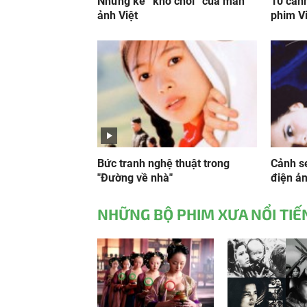
Những kẻ “khó chơi” của màn
10 cản
ảnh Việt
phim V
Bức tranh nghệ thuật trong
Cảnh se
"Đường về nhà"
điện ả
NHỮNG BỘ PHIM XƯA NỔI TIẾ