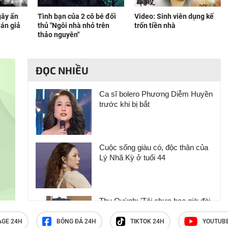
gây ấn
Tình bạn của 2 cô bé đối
Video: Sinh viên dụng kế
án giả
thủ "Ngôi nhà nhỏ trên
trốn tiền nhà
thảo nguyên"
ĐỌC NHIỀU
Ca sĩ bolero Phương Diễm Huyền
trước khi bị bắt
Cuộc sống giàu có, độc thân của
Lý Nhã Kỳ ở tuổi 44
Thu Quỳnh: 'Tôi chưa bao giờ đòi
hỏi chu cấp từ bố của hai con'
AGE 24H
BÓNG ĐÁ 24H
TIKTOK 24H
YOUTUB