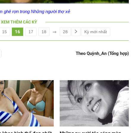
on
m ghê rợn trong Những người thợ xẻ
Bật
Toàn
Backward
âm
màn
thanh
hình
XEM THÊM CÁC KỲ
16
15
17
18
28
Kỳ mới nhất
Theo Quỳnh_An (Tổng hợp)