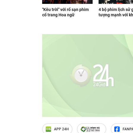
"Kêu trời" với rổ sạn phim
4 bộ phim lịch sử 
cổ trang Hoa ngữ
tượng mạnh với kh
APP 24H
FANP