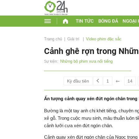
TIN TỨC
BÓNG ĐÁ
NGOẠI
Trang chủ
Giải trí
Video phim đặc sắc
Cảnh ghê rợn trong Nhữn
Những bộ phim xưa nổi tiếng
Sự kiện:
Kỳ đầu tiên
1
14
Ấn tượng cảnh quay xén đứt ngón chân trong
Bường là một tay anh chị khét tiếng, chuyên n
xẻ gỗ. Trong cuộc mưu sinh, mâu thuẫn luôn t
cảnh lưỡi cưa xén đứt ngón chân.
Cảnh quay xén đứt ngón chân của Ngọc trong 