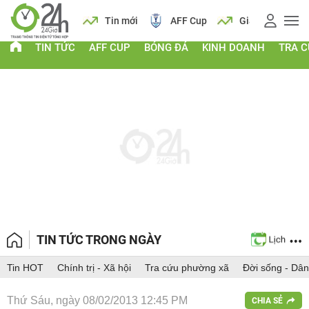
 vàng
Lịch
Tin mới
AFF Cup
Giá vàng
TIN TỨC
AFF CUP
BÓNG ĐÁ
KINH DOANH
TRA 
TIN TỨC TRONG NGÀY
Tin HOT
Chính trị - Xã hội
Tra cứu phường xã
Đời sống - Dân
Thứ Sáu, ngày 08/02/2013 12:45 PM
CHIA SẺ