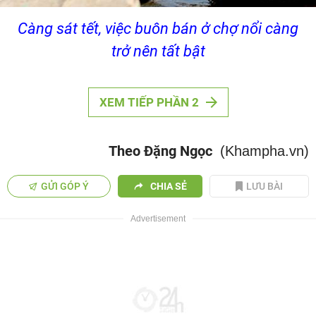
Càng sát tết, việc buôn bán ở chợ nổi càng
trở nên tất bật
XEM TIẾP PHẦN 2
Theo Đặng Ngọc
(Khampha.vn)
GỬI GÓP Ý
CHIA SẺ
LƯU BÀI