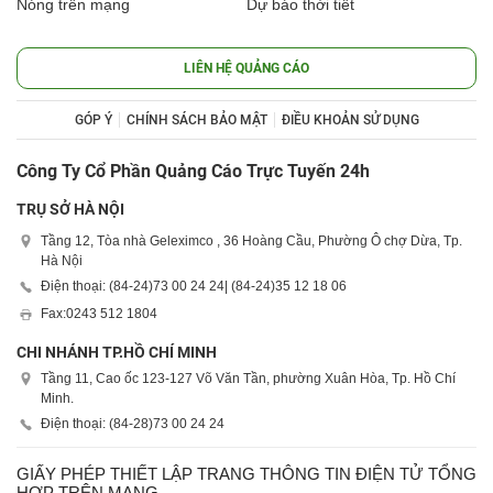
Nóng trên mạng
Dự báo thời tiết
LIÊN HỆ QUẢNG CÁO
GÓP Ý
CHÍNH SÁCH BẢO MẬT
ĐIỀU KHOẢN SỬ DỤNG
Công Ty Cổ Phần Quảng Cáo Trực Tuyến 24h
TRỤ SỞ HÀ NỘI
Tầng 12, Tòa nhà Geleximco , 36 Hoàng Cầu, Phường Ô chợ Dừa, Tp.
Hà Nội
Điện thoại: (84-24)
73 00 24 24
| (84-24)
35 12 18 06
Fax:
0243 512 1804
CHI NHÁNH TP.HỒ CHÍ MINH
Tầng 11, Cao ốc 123-127 Võ Văn Tần, phường Xuân Hòa, Tp. Hồ Chí
Minh.
Điện thoại: (84-28)
73 00 24 24
GIẤY PHÉP THIẾT LẬP TRANG THÔNG TIN ĐIỆN TỬ TỔNG
HỢP TRÊN MẠNG.