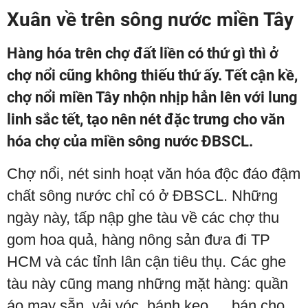
Xuân về trên sông nước miền Tây
Hàng hóa trên chợ đất liền có thứ gì thì ở
chợ nổi cũng không thiếu thứ ấy. Tết cận kề,
chợ nổi miền Tây nhộn nhịp hẳn lên với lung
linh sắc tết, tạo nên nét đặc trưng cho văn
hóa chợ của miền sông nước ĐBSCL.
Chợ nổi, nét sinh hoạt văn hóa độc đáo đậm
chất sông nước chỉ có ở ĐBSCL. Những
ngày này, tấp nập ghe tàu về các chợ thu
gom hoa quả, hàng nông sản đưa đi TP
HCM và các tỉnh lân cận tiêu thụ. Các ghe
tàu này cũng mang những mặt hàng: quần
áo may sẵn, vải vóc, bánh kẹo,… bán cho