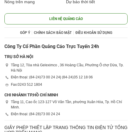
Nóng trên mạng
Dự báo thời tiết
LIÊN HỆ QUẢNG CÁO
GÓP Ý
CHÍNH SÁCH BẢO MẬT
ĐIỀU KHOẢN SỬ DỤNG
Công Ty Cổ Phần Quảng Cáo Trực Tuyến 24h
TRỤ SỞ HÀ NỘI
Tầng 12, Tòa nhà Geleximco , 36 Hoàng Cầu, Phường Ô chợ Dừa, Tp.
Hà Nội
Điện thoại: (84-24)
73 00 24 24
| (84-24)
35 12 18 06
Fax:
0243 512 1804
CHI NHÁNH TP.HỒ CHÍ MINH
Tầng 11, Cao ốc 123-127 Võ Văn Tần, phường Xuân Hòa, Tp. Hồ Chí
Minh.
Điện thoại: (84-28)
73 00 24 24
GIẤY PHÉP THIẾT LẬP TRANG THÔNG TIN ĐIỆN TỬ TỔNG