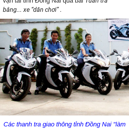
vận tải tỉnh Đồng Nai qua bài
Tuần tra
bằng... xe “dân chơi” .
Các thanh tra giao thông tỉnh Đồng Nai "làm