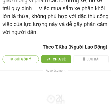
giao thông vi phạm các lỗi dừng xe, đỗ xe
trái quy định… Việc mua sắm xe phân khối
lớn là thừa, không phù hợp với đặc thù công
việc của lực lượng này và dễ gây phản cảm
với người dân.
Theo T.Kha (Người Lao Động)
GỬI GÓP Ý
CHIA SẺ
LƯU BÀI