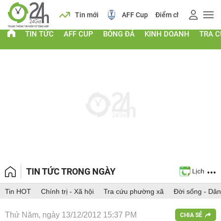
 vàng
Lịch
Tin mới
AFF Cup
Điểm chuẩn 2026
TIN TỨC
AFF CUP
BÓNG ĐÁ
KINH DOANH
TRA 
TIN TỨC TRONG NGÀY
Tin HOT
Chính trị - Xã hội
Tra cứu phường xã
Đời sống - Dân
Thứ Năm, ngày 13/12/2012 15:37 PM
CHIA SẺ