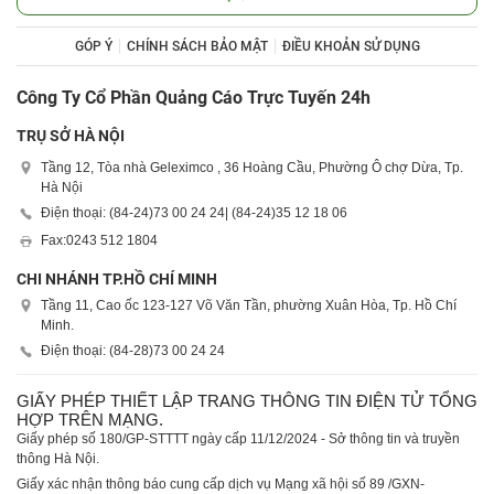
GÓP Ý
CHÍNH SÁCH BẢO MẬT
ĐIỀU KHOẢN SỬ DỤNG
Công Ty Cổ Phần Quảng Cáo Trực Tuyến 24h
TRỤ SỞ HÀ NỘI
Tầng 12, Tòa nhà Geleximco , 36 Hoàng Cầu, Phường Ô chợ Dừa, Tp.
Hà Nội
Điện thoại: (84-24)
73 00 24 24
| (84-24)
35 12 18 06
Fax:
0243 512 1804
CHI NHÁNH TP.HỒ CHÍ MINH
Tầng 11, Cao ốc 123-127 Võ Văn Tần, phường Xuân Hòa, Tp. Hồ Chí
Minh.
Điện thoại: (84-28)
73 00 24 24
GIẤY PHÉP THIẾT LẬP TRANG THÔNG TIN ĐIỆN TỬ TỔNG
HỢP TRÊN MẠNG.
Giấy phép số 180/GP-STTTT ngày cấp 11/12/2024 - Sở thông tin và truyền
thông Hà Nội.
Giấy xác nhận thông báo cung cấp dịch vụ Mạng xã hội số 89 /GXN-