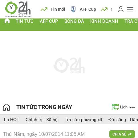
 vàng
Lịch
Tin mới
AFF Cup
Giá vàng
TIN TỨC
AFF CUP
BÓNG ĐÁ
KINH DOANH
TRA 
TIN TỨC TRONG NGÀY
Tin HOT
Chính trị - Xã hội
Tra cứu phường xã
Đời sống - Dân
Thứ Năm, ngày 10/07/2014 11:05 AM
CHIA SẺ