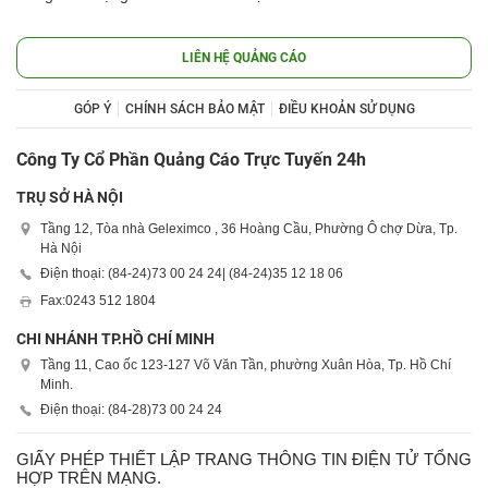
LIÊN HỆ QUẢNG CÁO
GÓP Ý
CHÍNH SÁCH BẢO MẬT
ĐIỀU KHOẢN SỬ DỤNG
Công Ty Cổ Phần Quảng Cáo Trực Tuyến 24h
TRỤ SỞ HÀ NỘI
Tầng 12, Tòa nhà Geleximco , 36 Hoàng Cầu, Phường Ô chợ Dừa, Tp.
Hà Nội
Điện thoại: (84-24)
73 00 24 24
| (84-24)
35 12 18 06
Fax:
0243 512 1804
CHI NHÁNH TP.HỒ CHÍ MINH
Tầng 11, Cao ốc 123-127 Võ Văn Tần, phường Xuân Hòa, Tp. Hồ Chí
Minh.
Điện thoại: (84-28)
73 00 24 24
GIẤY PHÉP THIẾT LẬP TRANG THÔNG TIN ĐIỆN TỬ TỔNG
HỢP TRÊN MẠNG.