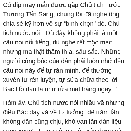
Có dịp may mắn được gặp Chủ tịch nước
Trương Tấn Sang, chúng tôi đã nghe ông
chia sẻ kỹ hơn về sự “bình chọn” đó. Chủ
tịch nước nói: “Dù đây không phải là một
câu nói nổi tiếng, dù nghe rất mộc mạc
nhưng mà thật thấm thía, sâu sắc. Những
người công bộc của dân phải luôn nhớ đến
câu nói này để tự răn mình, để thường
xuyên tự rèn luyện, tự sửa chữa theo lời
Bác Hồ dặn là như rửa mặt hằng ngày...”.
Hôm ấy, Chủ tịch nước nói nhiều về những
điều Bác dạy và về tư tưởng “dễ trăm lần
không dân cũng chịu, khó vạn lần dân liệu
cũng xong”. Trong công cuộc xây dựng và