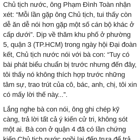
Chủ tịch nước, ông Phạm Đình Toàn nhận
xét: “Mỗi lần gặp ông Chủ tịch, tui thấy còn
dễ ăn dễ nói hơn gặp một số cán bộ khác ở
cấp dưới”. Dịp về thăm khu phố ở phường
5, quận 3 (TP.HCM) trong ngày hội Đại đoàn
kết, Chủ tịch nước nói với bà con: “Tuy có
bài phát biểu chuẩn bị trước nhưng đến đây,
tôi thấy nó không thích hợp trước những
tâm sự, trao trút của cô, bác, anh, chị, tôi xin
có mấy lời thế này...”.
Lắng nghe bà con nói, ông ghi chép kỹ
càng, trả lời tất cả ý kiến cử tri, không sót
một ai. Bà con ở quận 4 đã có lần chứng
kiến Chủ tịch nước ngồi lại đến trưa để trả