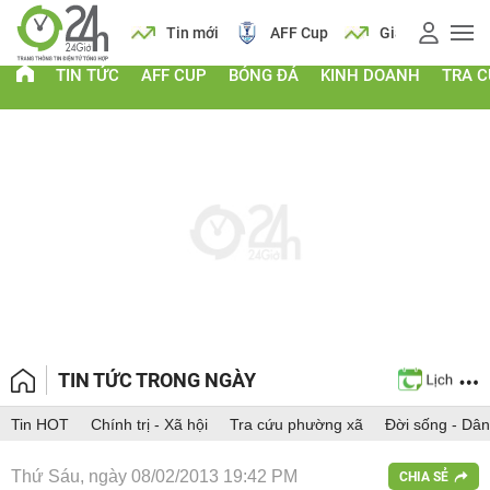
 vàng
Lịch
Tin mới
AFF Cup
Giá vàng
TIN TỨC
AFF CUP
BÓNG ĐÁ
KINH DOANH
TRA 
TIN TỨC TRONG NGÀY
Tin HOT
Chính trị - Xã hội
Tra cứu phường xã
Đời sống - Dân
Thứ Sáu, ngày 08/02/2013 19:42 PM
CHIA SẺ