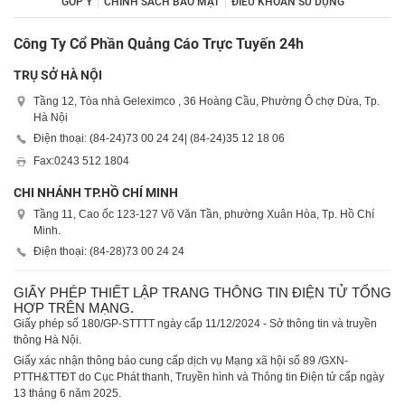
GÓP Ý
CHÍNH SÁCH BẢO MẬT
ĐIỀU KHOẢN SỬ DỤNG
Công Ty Cổ Phần Quảng Cáo Trực Tuyến 24h
TRỤ SỞ HÀ NỘI
Tầng 12, Tòa nhà Geleximco , 36 Hoàng Cầu, Phường Ô chợ Dừa, Tp.
Hà Nội
Điện thoại: (84-24)
73 00 24 24
| (84-24)
35 12 18 06
Fax:
0243 512 1804
CHI NHÁNH TP.HỒ CHÍ MINH
Tầng 11, Cao ốc 123-127 Võ Văn Tần, phường Xuân Hòa, Tp. Hồ Chí
Minh.
Điện thoại: (84-28)
73 00 24 24
GIẤY PHÉP THIẾT LẬP TRANG THÔNG TIN ĐIỆN TỬ TỔNG
HỢP TRÊN MẠNG.
Giấy phép số 180/GP-STTTT ngày cấp 11/12/2024 - Sở thông tin và truyền
thông Hà Nội.
Giấy xác nhận thông báo cung cấp dịch vụ Mạng xã hội số 89 /GXN-
PTTH&TTĐT do Cục Phát thanh, Truyền hình và Thông tin Điện tử cấp ngày
13 tháng 6 năm 2025.