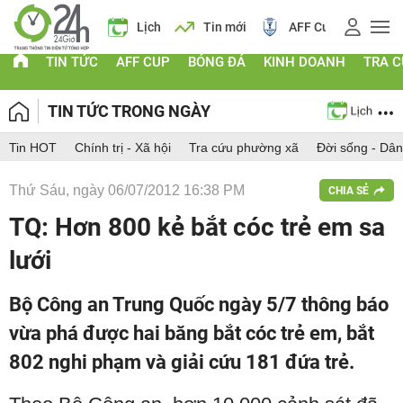
Giá vàng
Lịch
Tin mới
AFF Cup
Điểm chuẩ
TIN TỨC
AFF CUP
BÓNG ĐÁ
KINH DOANH
TRA 
TIN TỨC TRONG NGÀY
Tin HOT
Chính trị - Xã hội
Tra cứu phường xã
Đời sống - Dân
Thứ Sáu, ngày 06/07/2012 16:38 PM
CHIA SẺ
TQ: Hơn 800 kẻ bắt cóc trẻ em sa
lưới
Bộ Công an Trung Quốc ngày 5/7 thông báo
vừa phá được hai băng bắt cóc trẻ em, bắt
802 nghi phạm và giải cứu 181 đứa trẻ.