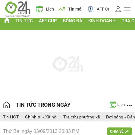
Giá vàng
Lịch
Tin mới
AFF Cup
Điểm chuẩn 20
TIN TỨC
AFF CUP
BÓNG ĐÁ
KINH DOANH
TRA 
TIN TỨC TRONG NGÀY
Tin HOT
Chính trị - Xã hội
Tra cứu phường xã
Đời sống - Dân
Thứ Ba, ngày 03/09/2013 20:33 PM
CHIA SẺ