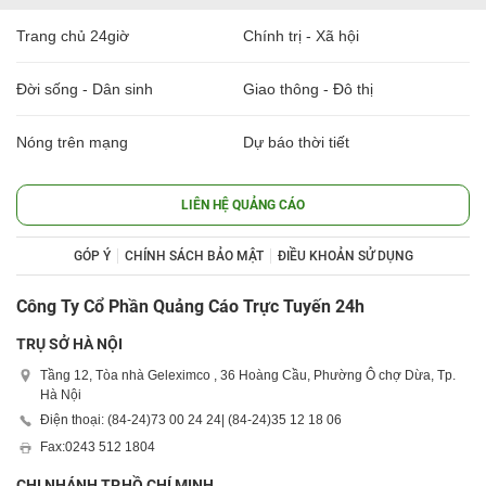
Trang chủ 24giờ
Chính trị - Xã hội
Đời sống - Dân sinh
Giao thông - Đô thị
Nóng trên mạng
Dự báo thời tiết
LIÊN HỆ QUẢNG CÁO
GÓP Ý
CHÍNH SÁCH BẢO MẬT
ĐIỀU KHOẢN SỬ DỤNG
Công Ty Cổ Phần Quảng Cáo Trực Tuyến 24h
TRỤ SỞ HÀ NỘI
Tầng 12, Tòa nhà Geleximco , 36 Hoàng Cầu, Phường Ô chợ Dừa, Tp.
Hà Nội
Điện thoại: (84-24)
73 00 24 24
| (84-24)
35 12 18 06
Fax:
0243 512 1804
CHI NHÁNH TP.HỒ CHÍ MINH