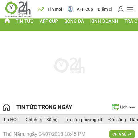
 vàng
Lịch
Tin mới
AFF Cup
Điểm chuẩn 2026
TIN TỨC
AFF CUP
BÓNG ĐÁ
KINH DOANH
TRA 
TIN TỨC TRONG NGÀY
Tin HOT
Chính trị - Xã hội
Tra cứu phường xã
Đời sống - Dân
Thứ Năm, ngày 04/07/2013 18:45 PM
CHIA SẺ