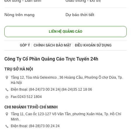
Đời sống - Dân sinh
Giao thông - Đô thị
Nóng trên mạng
Dự báo thời tiết
LIÊN HỆ QUẢNG CÁO
GÓP Ý
CHÍNH SÁCH BẢO MẬT
ĐIỀU KHOẢN SỬ DỤNG
Công Ty Cổ Phần Quảng Cáo Trực Tuyến 24h
TRỤ SỞ HÀ NỘI
Tầng 12, Tòa nhà Geleximco , 36 Hoàng Cầu, Phường Ô chợ Dừa, Tp.
Hà Nội
Điện thoại: (84-24)
73 00 24 24
| (84-24)
35 12 18 06
Fax:
0243 512 1804
CHI NHÁNH TP.HỒ CHÍ MINH
Tầng 11, Cao ốc 123-127 Võ Văn Tần, phường Xuân Hòa, Tp. Hồ Chí
Minh.
Điện thoại: (84-28)
73 00 24 24