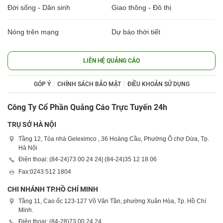
Đời sống - Dân sinh
Giao thông - Đô thị
Nóng trên mạng
Dự báo thời tiết
LIÊN HỆ QUẢNG CÁO
GÓP Ý
CHÍNH SÁCH BẢO MẬT
ĐIỀU KHOẢN SỬ DỤNG
Công Ty Cổ Phần Quảng Cáo Trực Tuyến 24h
TRỤ SỞ HÀ NỘI
Tầng 12, Tòa nhà Geleximco , 36 Hoàng Cầu, Phường Ô chợ Dừa, Tp.
Hà Nội
Điện thoại: (84-24)
73 00 24 24
| (84-24)
35 12 18 06
Fax:
0243 512 1804
CHI NHÁNH TP.HỒ CHÍ MINH
Tầng 11, Cao ốc 123-127 Võ Văn Tần, phường Xuân Hòa, Tp. Hồ Chí
Minh.
Điện thoại: (84-28)
73 00 24 24