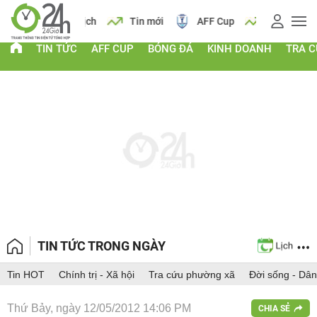
 vàng
Lịch
Tin mới
AFF Cup
Giá vàng
TIN TỨC
AFF CUP
BÓNG ĐÁ
KINH DOANH
TRA 
TIN TỨC TRONG NGÀY
Tin HOT
Chính trị - Xã hội
Tra cứu phường xã
Đời sống - Dân
Thứ Bảy, ngày 12/05/2012 14:06 PM
CHIA SẺ