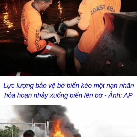
Lực lượng bảo vệ bờ biển kéo một nạn nhân
hỏa hoạn nhảy xuống biển lên bờ - Ảnh: AP