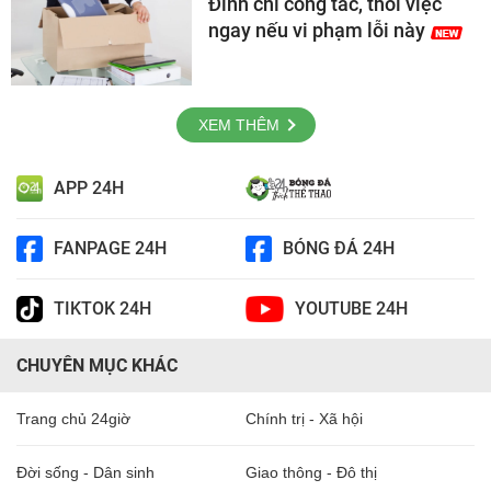
Đình chỉ công tác, thôi việc
ngay nếu vi phạm lỗi này
XEM THÊM
APP 24H
FANPAGE 24H
BÓNG ĐÁ 24H
TIKTOK 24H
YOUTUBE 24H
CHUYÊN MỤC KHÁC
Trang chủ 24giờ
Chính trị - Xã hội
Đời sống - Dân sinh
Giao thông - Đô thị