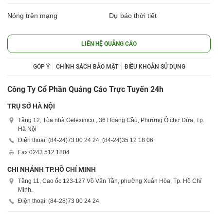
Nóng trên mạng
Dự báo thời tiết
LIÊN HỆ QUẢNG CÁO
GÓP Ý
CHÍNH SÁCH BẢO MẬT
ĐIỀU KHOẢN SỬ DỤNG
Công Ty Cổ Phần Quảng Cáo Trực Tuyến 24h
TRỤ SỞ HÀ NỘI
Tầng 12, Tòa nhà Geleximco , 36 Hoàng Cầu, Phường Ô chợ Dừa, Tp.
Hà Nội
Điện thoại: (84-24)
73 00 24 24
| (84-24)
35 12 18 06
Fax:
0243 512 1804
CHI NHÁNH TP.HỒ CHÍ MINH
Tầng 11, Cao ốc 123-127 Võ Văn Tần, phường Xuân Hòa, Tp. Hồ Chí
Minh.
Điện thoại: (84-28)
73 00 24 24