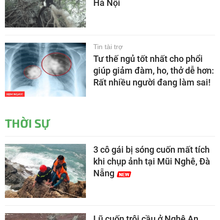
Hà Nội
Tin tài trợ
Tư thế ngủ tốt nhất cho phổi
giúp giảm đàm, ho, thở dễ hơn:
Rất nhiều người đang làm sai!
THỜI SỰ
3 cô gái bị sóng cuốn mất tích
khi chụp ảnh tại Mũi Nghê, Đà
Nẵng
Lũ cuốn trôi cầu ở Nghệ An,