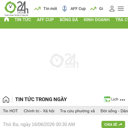
 vàng
Lịch
Tin mới
AFF Cup
Giá vàng
TIN TỨC
AFF CUP
BÓNG ĐÁ
KINH DOANH
TRA 
TIN TỨC TRONG NGÀY
Tin HOT
Chính trị - Xã hội
Tra cứu phường xã
Đời sống - Dân
Thứ Ba, ngày 16/06/2026 00:30 AM
CHIA SẺ