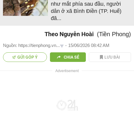
như mắt phía sau đầu, người
dân ở xã Bình Điền (TP. Huế)
đã...
Theo Nguyễn Hoài
(Tiền Phong)
Nguồn: https://tienphong.vn...
-
15/06/2026 08:42 AM
GỬI GÓP Ý
CHIA SẺ
LƯU BÀI