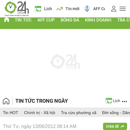
á vàng
Lịch
Tin mới
AFF Cup
Điểm chuẩn 2026
TIN TỨC
AFF CUP
BÓNG ĐÁ
KINH DOANH
TRA 
TIN TỨC TRONG NGÀY
Tin HOT
Chính trị - Xã hội
Tra cứu phường xã
Đời sống - Dân
Thứ Tư, ngày 13/06/2012 08:14 AM
CHIA SẺ